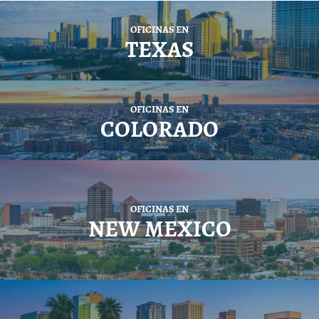
OFICINAS EN
TEXAS
OFICINAS EN
COLORADO
OFICINAS EN
NEW MEXICO