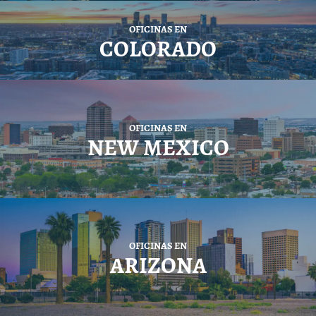
OFICINAS EN
COLORADO
OFICINAS EN
NEW MEXICO
OFICINAS EN
ARIZONA