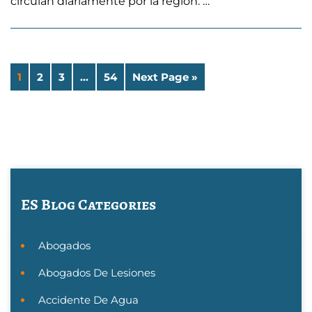
circulan diariamente por la región. …
1
2
3
…
54
Next Page »
ES Blog Categories
Abogados
Abogados De Lesiones
Accidente De Agua