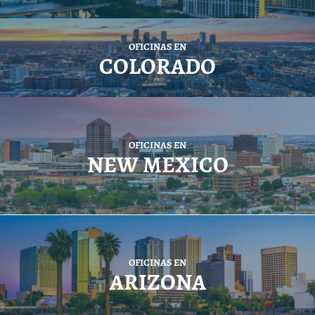
OFICINAS EN
COLORADO
OFICINAS EN
NEW MEXICO
OFICINAS EN
ARIZONA