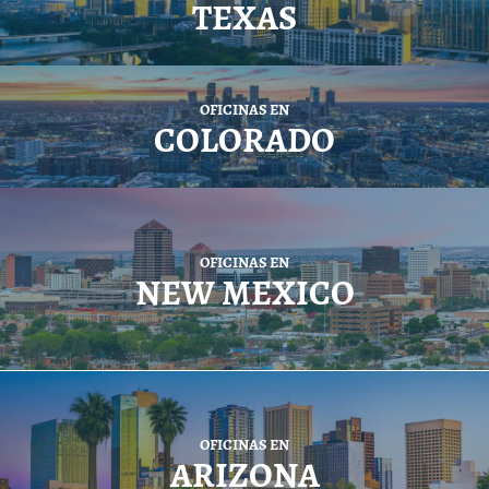
TEXAS
OFICINAS EN
COLORADO
OFICINAS EN
NEW MEXICO
OFICINAS EN
ARIZONA