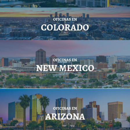
OFICINAS EN
COLORADO
OFICINAS EN
NEW MEXICO
OFICINAS EN
ARIZONA