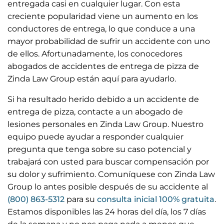
entregada casi en cualquier lugar. Con esta
i
r
creciente popularidad viene un aumento en los
n
f
conductores de entrega, lo que conduce a una
mayor probabilidad de sufrir un accidente con uno
g
u
de ellos. Afortunadamente, los conocedores
s
l
abogados de accidentes de entrega de pizza de
l
Zinda Law Group están aquí para ayudarlo.
s
Si ha resultado herido debido a un accidente de
c
entrega de pizza, contacte a un abogado de
r
lesiones personales en Zinda Law Group. Nuestro
e
equipo puede ayudar a responder cualquier
e
pregunta que tenga sobre su caso potencial y
trabajará con usted para buscar compensación por
n
su dolor y sufrimiento. Comuníquese con Zinda Law
Group lo antes posible después de su accidente al
(800) 863-5312
para su
consulta inicial 100% gratuita
.
Estamos disponibles las 24 horas del día, los 7 días