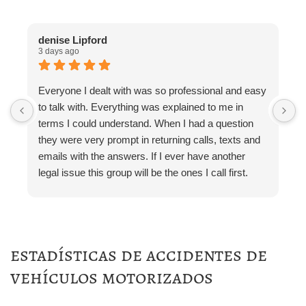
denise Lipford
J
3 days ago
1
Everyone I dealt with was so professional and easy
I
to talk with. Everything was explained to me in
h
terms I could understand. When I had a question
h
they were very prompt in returning calls, texts and
s
emails with the answers. If I ever have another
s
legal issue this group will be the ones I call first.
t
t
O
h
I
estadísticas de accidentes de
a
vehículos motorizados