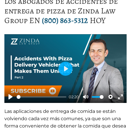
los abogados de accidentes de
entrega de pizza de Zinda Law
Group EN
(800) 863-5312
HOY
P
l
a
02:20
y
P
M
S
E
Las aplicaciones de entrega de comida se están
l
u
e
n
volviendo cada vez más comunes, ya que son una
a
t
t
t
forma conveniente de obtener la comida que desea
y
e
t
e