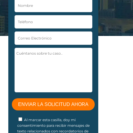
Al marcar esta casilla, doy mi
consentimiento para recibir mensajes de
texto relacionados con recordatorios de