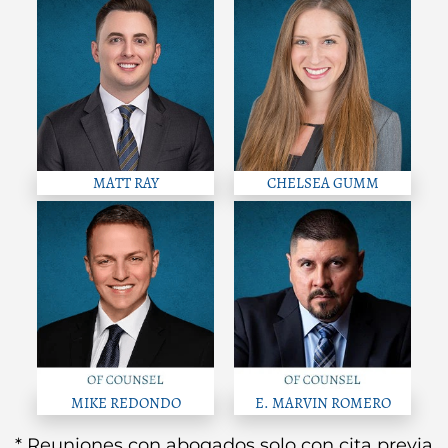
MATT RAY
CHELSEA GUMM
MIKE REDONDO
E. MARVIN ROMERO
* Reuniones con abogados solo con cita previa