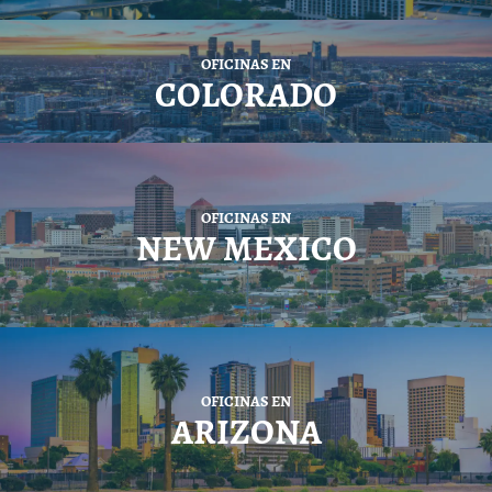
OFICINAS EN
COLORADO
OFICINAS EN
NEW MEXICO
OFICINAS EN
ARIZONA