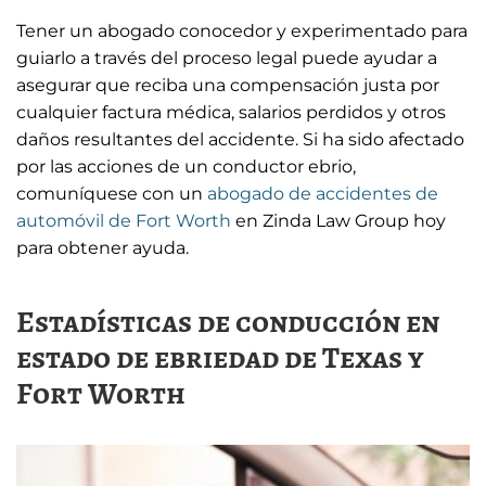
s
l
Tener un abogado conocedor y experimentado para
l
guiarlo a través del proceso legal puede ayudar a
asegurar que reciba una compensación justa por
s
cualquier factura médica, salarios perdidos y otros
c
daños resultantes del accidente. Si ha sido afectado
r
por las acciones de un conductor ebrio,
e
comuníquese con un
abogado de accidentes de
e
automóvil de Fort Worth
en Zinda Law Group hoy
para obtener ayuda.
n
Estadísticas de conducción en
estado de ebriedad de Texas y
Fort Worth