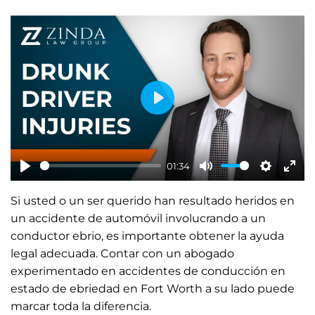
P
l
a
01:34
y
P
M
S
E
Si usted o un ser querido han resultado heridos en
l
u
e
n
un accidente de automóvil involucrando a un
a
t
t
t
conductor ebrio, es importante obtener la ayuda
y
e
t
e
legal adecuada. Contar con un abogado
i
r
experimentado en accidentes de conducción en
n
f
estado de ebriedad en Fort Worth a su lado puede
marcar toda la diferencia.
g
u