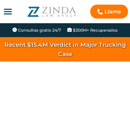
Llame
Consultas gratis 24/7
$300M+ Recuperados
Recent $15.4M Verdict in Major Trucking
Case