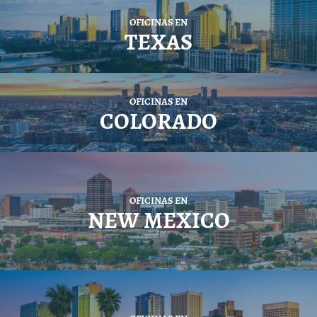
OFICINAS EN
TEXAS
OFICINAS EN
COLORADO
OFICINAS EN
NEW MEXICO