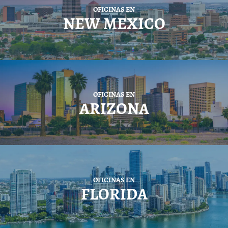
OFICINAS EN
NEW MEXICO
OFICINAS EN
ARIZONA
OFICINAS EN
FLORIDA