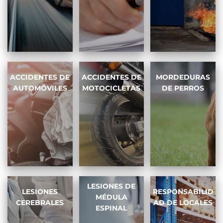
ACCIDENTES DE
ACCIDENTES DE
MORDEDURAS
AUTOMÓVILES
MOTOCICLETAS
DE PERROS
LESIONES DE
LESIONES
RESPONSABILID
MÉDULA
CEREBRALES
AD DE LOCALES
ESPINAL