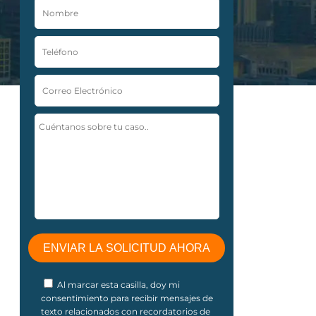
Al marcar esta casilla, doy mi
consentimiento para recibir mensajes de
texto relacionados con recordatorios de