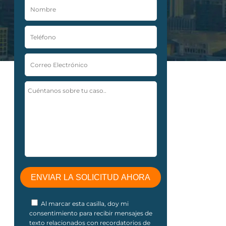
Al marcar esta casilla, doy mi
consentimiento para recibir mensajes de
texto relacionados con recordatorios de