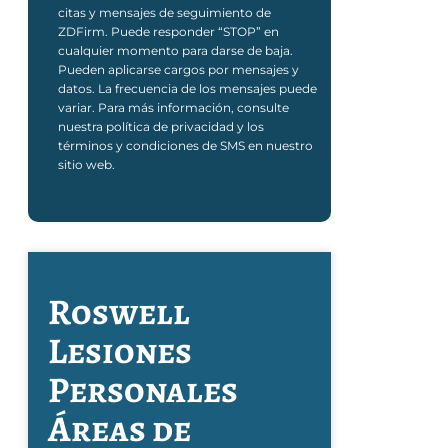
citas y mensajes de seguimiento de
ZDFirm. Puede responder “STOP” en
cualquier momento para darse de baja.
Pueden aplicarse cargos por mensajes y
datos. La frecuencia de los mensajes puede
variar. Para más información, consulte
nuestra política de privacidad y los
términos y condiciones de SMS en nuestro
sitio web.
Roswell
Lesiones
Personales
Áreas de