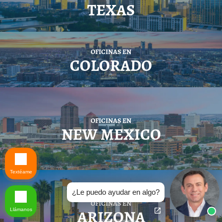
TEXAS
OFICINAS EN
COLORADO
OFICINAS EN
NEW MEXICO
Textéame
¿Le puedo ayudar en algo?
OFICINAS EN
ARIZONA
Llámanos