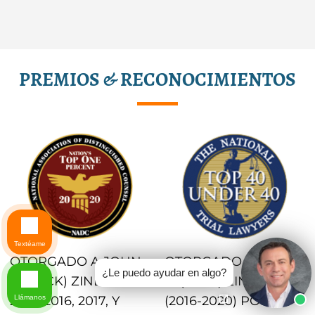
PREMIOS & RECONOCIMIENTOS
Textéame
OTORGADO A JOHN
OTORGADO A JOHN
¿Le puedo ayudar en algo?
C. (JACK) ZINDA EN
C. (JACK) ZINDA
Llámanos
2015, 2016, 2017, Y
(2016-2020) POR LA