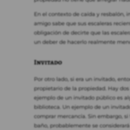
En el contexto de caída y resbalón, 
amigo sabe que sus escaleras recien
obligación de decirte que las escaler
un deber de hacerlo realmente meno
Invitado
Por otro lado, si era un invitado, en
propietario de la propiedad. Hay dos 
ejemplo de un invitado público es a
biblioteca. Un ejemplo de un invitad
comprar mercancía. Sin embargo, si f
baño, probablemente se considerará u