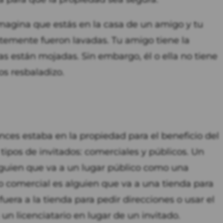
imagina que estás en la casa de un amigo y tu
temente fueron lavadas. Tu amigo tiene la
as están mojadas. Sin embargo, él o ella no tiene
s resbaladizo.
tonces estaba en la propiedad para el beneficio del
tipos de invitados: comerciales y públicos. Un
lguien que va a un lugar público como una
o comercial es alguien que va a una tienda para
uera a la tienda para pedir direcciones o usar el
n licenciatario en lugar de un invitado.