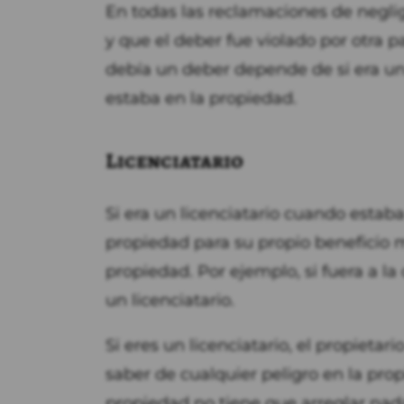
En todas las reclamaciones de negli
y que el deber fue violado por otra pa
debía un deber depende de si era un 
estaba en la propiedad.
Licenciatario
Si era un licenciatario cuando estaba
propiedad para su propio beneficio m
propiedad. Por ejemplo, si fuera a la
un licenciatario.
Si eres un licenciatario, el propietar
saber de cualquier peligro en la pro
propiedad no tiene que arreglar nad