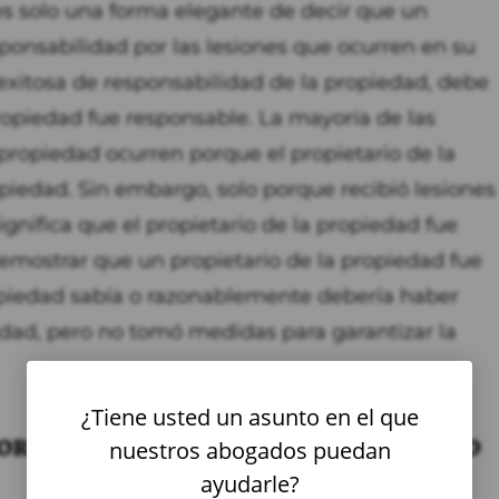
es solo una forma elegante de decir que un
sponsabilidad por las lesiones que ocurren en su
exitosa de responsabilidad de la propiedad, debe
ropiedad fue responsable. La mayoría de las
ropiedad ocurren porque el propietario de la
piedad. Sin embargo, solo porque recibió lesiones
gnifica que el propietario de la propiedad fue
demostrar que un propietario de la propiedad fue
ropiedad sabía o razonablemente debería haber
edad, pero no tomó medidas para garantizar la
¿Tiene usted un asunto en el que
or los propietarios de la propiedad
nuestros abogados puedan
ayudarle?