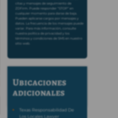
citas y mensajes de seguimiento de
ZDFirm. Puede responder “STOP” en
cualquier momento para darse de baja.
Pueden aplicarse cargos por mensajes y
datos. La frecuencia de los mensajes puede
variar. Para más información, consulte
nuestra política de privacidad y los
términos y condiciones de SMS en nuestro
sitio web.
Ubicaciones
adicionales
Texas Responsabilidad De
Los Locales Lawyer