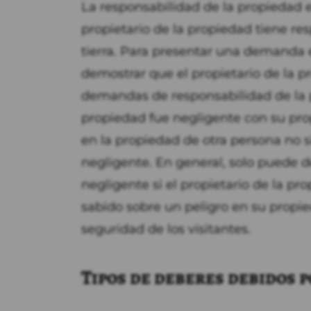
La responsabilidad de la propiedad 
propietario de la propiedad tiene re
tierra. Para presentar una demanda 
demostrar que el propietario de la p
demandas de responsabilidad de la p
propiedad fue negligente con su pro
en la propiedad de otra persona no si
negligente. En general, solo puede 
negligente si el propietario de la p
sabido sobre un peligro en su propi
seguridad de los visitantes.
Tipos de deberes debidos p