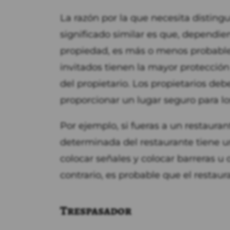
La razón por la que necesita disting
significado similar es que, dependie
propiedad, es más o menos probable 
invitados tienen la mayor protección
del propietario. Los propietarios de
proporcionar un lugar seguro para lo
Por ejemplo, si fueras a un restaura
determinada del restaurante tiene u
colocar señales y colocar barreras u 
contrario, es probable que el restau
Trespasador