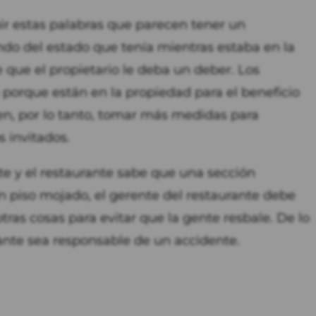
uir estas palabras que parecen tener un
ndo del estado que tenía mientras estaba en la
que el propietario le deba un deber. Los
 porque están en la propiedad para el beneficio
ben, por lo tanto, tomar más medidas para
s invitados.
nte y el restaurante sabe que una sección
n piso mojado, el gerente del restaurante debe
otras cosas para evitar que la gente resbale. De lo
rante sea responsable de un accidente.