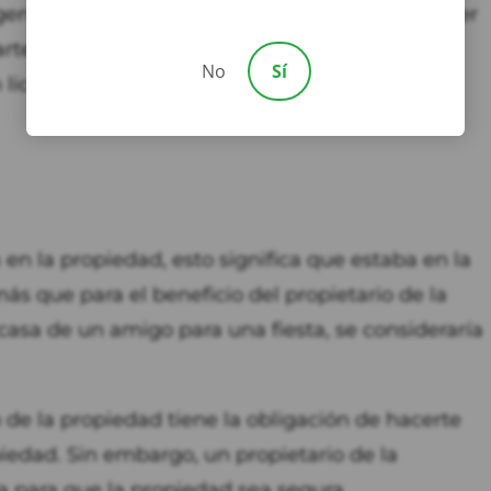
gencia, debe demostrar que se le debía un deber
rte. En el contexto de caída y resbalón, si se le
No
Sí
licenciatario, invitado y transeúnte mientras
 en la propiedad, esto significa que estaba en la
ás que para el beneficio del propietario de la
 casa de un amigo para una fiesta, se consideraría
io de la propiedad tiene la obligación de hacerte
piedad. Sin embargo, un propietario de la
a para que la propiedad sea segura.