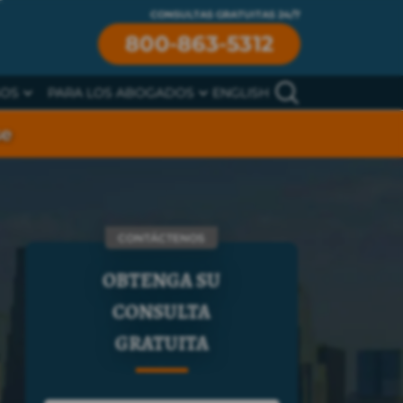
CONSULTAS GRATUITAS 24/7
800-863-5312
SOS
PARA LOS ABOGADOS
ENGLISH
se
CONTÁCTENOS
OBTENGA SU
CONSULTA
GRATUITA