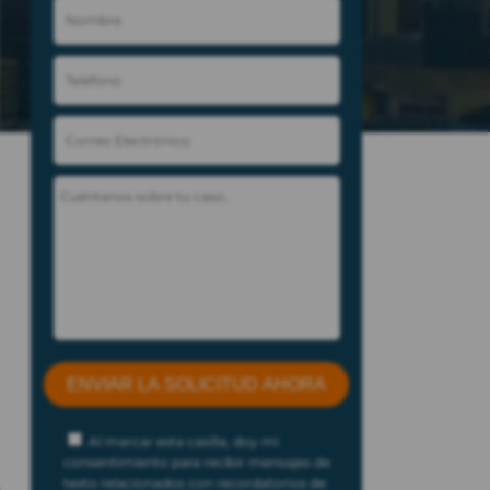
Al marcar esta casilla, doy mi
consentimiento para recibir mensajes de
texto relacionados con recordatorios de