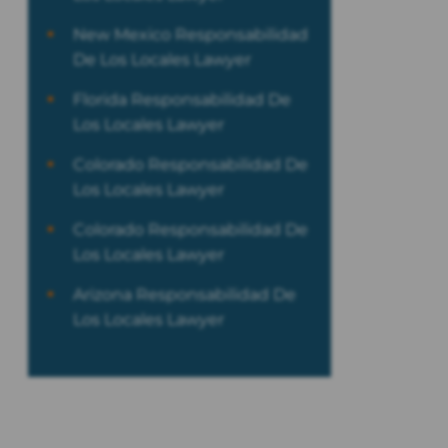
New Mexico Responsabilidad
De Los Locales Lawyer
Florida Responsabilidad De
Los Locales Lawyer
Colorado Responsabilidad De
Los Locales Lawyer
Colorado Responsabilidad De
Los Locales Lawyer
Arizona Responsabilidad De
Los Locales Lawyer