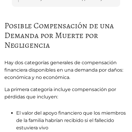
interrogatories and prepared me for depositions.
taking the time out to leave a review! Please let us
Paralegal Julia Haas arranged appointments with
know if you need any further representation!
doctors and physical therapists. She also kept me
Posible Compensación de una
in the loop with phone calls, email, and telephone
Demanda por Muerte por
calls.
The entire Zinda team was polite and professional
Negligencia
at all times; I can’t thank them enough.
I would recommend the Zinda law group to anyone
needing personal injury representation.
Hay dos categorías generales de compensación
financiera disponibles en una demanda por daños:
económica y no económica.
La primera categoría incluye compensación por
pérdidas que incluyen:
El valor del apoyo financiero que los miembros
de la familia habrían recibido si el fallecido
estuviera vivo