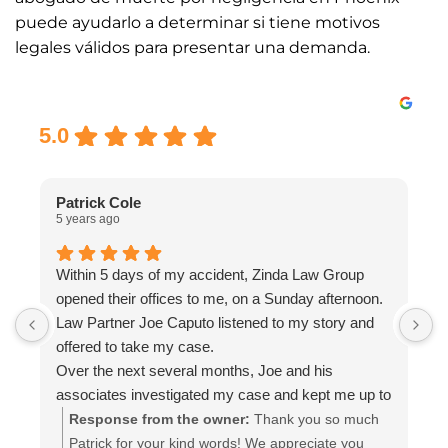
puede ayudarlo a determinar si tiene motivos
legales válidos para presentar una demanda.
Excellent
5.0
Patrick Cole
5 years ago
5
Within 5 days of my accident, Zinda Law Group
I
opened their offices to me, on a Sunday afternoon.
I
Law Partner Joe Caputo listened to my story and
a
offered to take my case.
a
Over the next several months, Joe and his
m
associates investigated my case and kept me up to
e
date.
i
Response from the owner:
Thank you so much
Attorney Chelsea Cates helped me with
r
Patrick for your kind words! We appreciate you