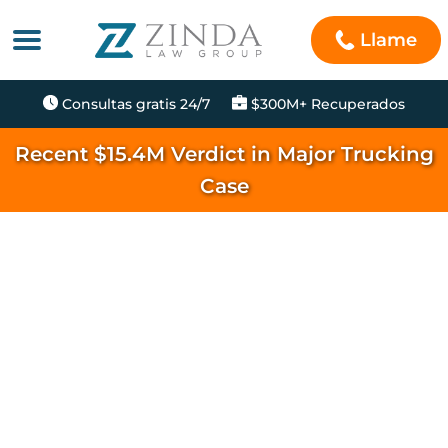
Llame
Consultas gratis 24/7
$300M+ Recuperados
Recent $15.4M Verdict in Major Trucking
Case