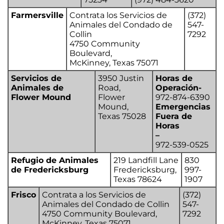
Farmersville
Contrata los Servicios de
(372)
Animales del Condado de
547-
Collin
7292
4750 Community
Boulevard,
McKinney, Texas 75071
Servicios de
3950 Justin
Horas de
Animales de
Road,
Operación-
Flower Mound
Flower
972-874-6390
Mound,
Emergencias
Texas 75028
Fuera de
Horas
–
972-539-0525
Refugio de Animales
219 Landfill Lane
830
de Fredericksburg
Fredericksburg,
997-
Texas 78624
1907
Frisco
Contrata a los Servicios de
(372)
Animales del Condado de Collin
547-
4750 Community Boulevard,
7292
McKinney, Texas 75071