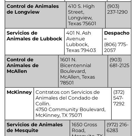
Control de Animales
410 S. High
(903)
de Longview
Street,
237-1290
Longview,
Texas 75601
Servicios de
401 N. Ash
Despacho
Animales de Lubbock
Avenue
–
Lubbock,
(806) 775-
Texas 79403
2057
Control de
1601 N.
(903)
Animales de
Bicentennial
681-2125
McAllen
Boulevard,
McAllen, Texas
78501
McKinney
Contratos con Servicios de
(372)
Animales del Condado de
547-
Collin.
7292
4750 Community Boulevard,
McKinney, TX 75071
Servicios de Animales
1650 Gross
(972) 216-
de Mesquite
Road,
6283