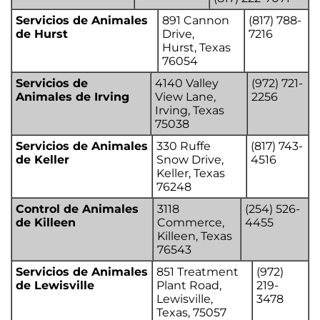
Servicios de Animales
891 Cannon
(817) 788-
de Hurst
Drive,
7216
Hurst, Texas
76054
Servicios de
4140 Valley
(972) 721-
Animales de Irving
View Lane,
2256
Irving, Texas
75038
Servicios de Animales
330 Ruffe
(817) 743-
de Keller
Snow Drive,
4516
Keller, Texas
76248
Control de Animales
3118
(254) 526-
de Killeen
Commerce,
4455
Killeen, Texas
76543
Servicios de Animales
851 Treatment
(972)
de Lewisville
Plant Road,
219-
Lewisville,
3478
Texas, 75057