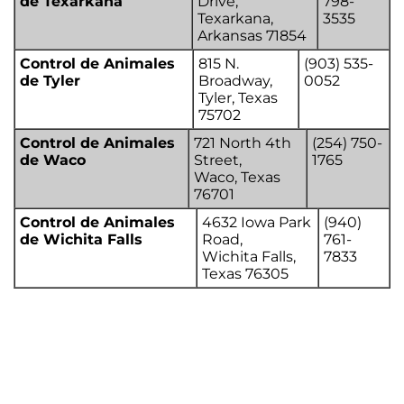
de Texarkana
Drive,
798-
Texarkana,
3535
Arkansas 71854
Control de Animales
815 N.
(903) 535-
de Tyler
Broadway,
0052
Tyler, Texas
75702
Control de Animales
721 North 4th
(254) 750-
de Waco
Street,
1765
Waco, Texas
76701
Control de Animales
4632 Iowa Park
(940)
de Wichita Falls
Road,
761-
Wichita Falls,
7833
Texas 76305