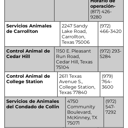
Horario de
operación-
(817) 426-
9280
Servicios Animales
2247 Sandy
(972)
de Carrollton
Lake Road,
466-3420
Carrollton,
Texas 75006
Control Animal de
1150 E. Pleasant
(972) 293-
Cedar Hill
Run Road,
5284
Cedar Hill, Texas
75104
Control Animal de
2611 Texas
(979)
College Station
Avenue S.,
764-
College Station,
3600
Texas 77840
Servicios de Animales
4750
(972)
del Condado de Collin
Community
547-
Boulevard,
7292
McKinney, TX
75071