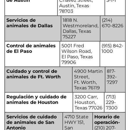
de Austin
Chavez Street,
3-1-1
Austin, Texas
78703
Servicios de
1818 N.
(214)
animales de Dallas
Westmoreland,
670-8226
Dallas, Texas
75227
Control de animales
5001 Fred
(915) 842-
de El Paso
Wilson Road,
1000
El Paso, Texas
79906
Cuidado y control de
4900 Martin
817-
animales de Ft. Worth
Street,
392-
Ft. Worth,
7297
Texas 76119
Regulación y cuidado de
3200 Carr,
(713)
animales de Houston
Houston,
229-
Texas 77026
7300
Servicios de cuidado
4710 State
Horario de
de animales de San
HWY 151,
operación-
Antonio
San
(210) 207-