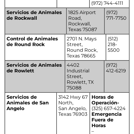
(972) 744-4111
Servicios de Animales
1825 Airport
(972)
de Rockwall
Road,
771-7750
Rockwall,
Texas 75087
Control de Animales
2701 N. Mays
(512)
de Round Rock
Street,
218-
Round Rock,
5500
Texas 78665
Servicios de Animales
4402
(972)
de Rowlett
Industrial
412-6219
Street,
Rowlett, TX
75088
Servicios de
3142 Hwy 67
Horas de
Animales de San
North,
Operación-
Angelo
San Angelo,
(325) 657-4224
Texas 76903
Emergencia
Fuera de
Horas
–