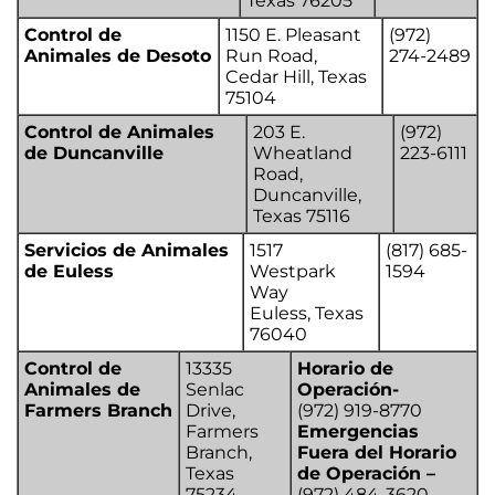
Texas 76205
Control de
1150 E. Pleasant
(972)
Animales de Desoto
Run Road,
274-2489
Cedar Hill, Texas
75104
Control de Animales
203 E.
(972)
de Duncanville
Wheatland
223-6111
Road,
Duncanville,
Texas 75116
Servicios de Animales
1517
(817) 685-
de Euless
Westpark
1594
Way
Euless, Texas
76040
Control de
13335
Horario de
Animales de
Senlac
Operación-
Farmers Branch
Drive,
(972) 919-8770
Farmers
Emergencias
Branch,
Fuera del Horario
Texas
de Operación –
75234
(972) 484-3620