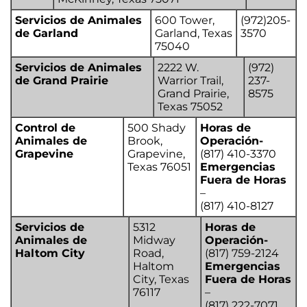
Servicios de Animales
600 Tower,
(972)205-
de Garland
Garland, Texas
3570
75040
Servicios de Animales
2222 W.
(972)
de Grand Prairie
Warrior Trail,
237-
Grand Prairie,
8575
Texas 75052
Control de
500 Shady
Horas de
Animales de
Brook,
Operación-
Grapevine
Grapevine,
(817) 410-3370
Texas 76051
Emergencias
Fuera de Horas
–
(817) 410-8127
Servicios de
5312
Horas de
Animales de
Midway
Operación-
Haltom City
Road,
(817) 759-2124
Haltom
Emergencias
City, Texas
Fuera de Horas
76117
–
(817) 222-7071