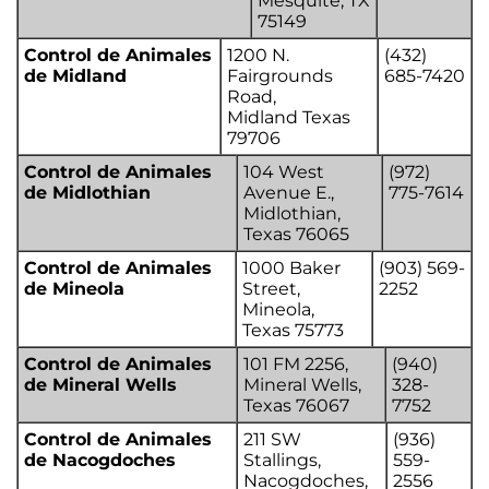
Mesquite, TX
75149
Control de Animales
1200 N.
(432)
de Midland
Fairgrounds
685-7420
Road,
Midland Texas
79706
Control de Animales
104 West
(972)
de Midlothian
Avenue E.,
775-7614
Midlothian,
Texas 76065
Control de Animales
1000 Baker
(903) 569-
de Mineola
Street,
2252
Mineola,
Texas 75773
Control de Animales
101 FM 2256,
(940)
de Mineral Wells
Mineral Wells,
328-
Texas 76067
7752
Control de Animales
211 SW
(936)
de Nacogdoches
Stallings,
559-
Nacogdoches,
2556