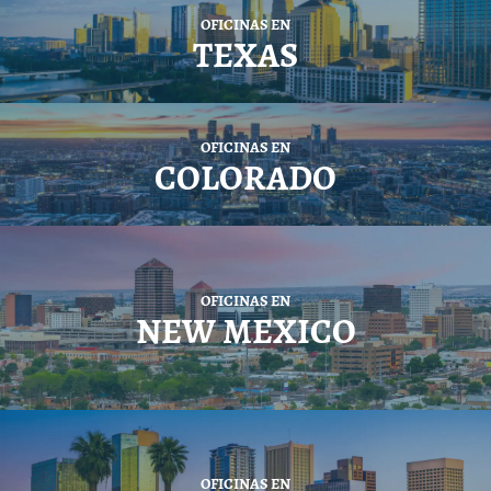
OFICINAS EN
TEXAS
OFICINAS EN
COLORADO
OFICINAS EN
NEW MEXICO
OFICINAS EN