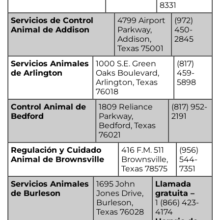
8331
Servicios de Control
4799 Airport
(972)
Animal de Addison
Parkway,
450-
Addison,
2845
Texas 75001
Servicios Animales
1000 S.E. Green
(817)
de Arlington
Oaks Boulevard,
459-
Arlington, Texas
5898
76018
Control Animal de
1809 Reliance
(817) 952-
Bedford
Parkway,
2191
Bedford, Texas
76021
Regulación y Cuidado
416 F.M. 511
(956)
Animal de Brownsville
Brownsville,
544-
Texas 78575
7351
Servicios Animales
1695 John
Llamada
de Burleson
Jones Drive,
gratuita –
Burleson,
1 (866) 423-
Texas 76028
4174