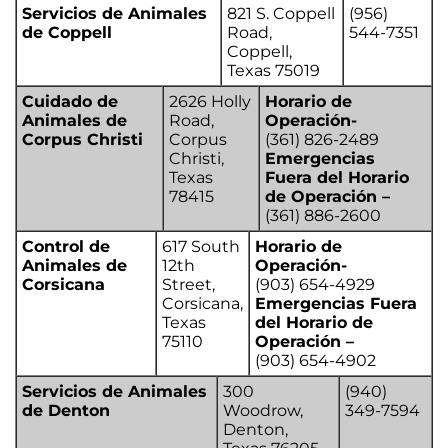
Servicios de Animales
821 S. Coppell
(956)
de Coppell
Road,
544-7351
Coppell,
Texas 75019
Cuidado de
2626 Holly
Horario de
Animales de
Road,
Operación-
Corpus Christi
Corpus
(361) 826-2489
Christi,
Emergencias
Texas
Fuera del Horario
78415
de Operación –
(361) 886-2600
Control de
617 South
Horario de
Animales de
12th
Operación-
Corsicana
Street,
(903) 654-4929
Corsicana,
Emergencias Fuera
Texas
del Horario de
75110
Operación –
(903) 654-4902
Servicios de Animales
300
(940)
de Denton
Woodrow,
349-7594
Denton,