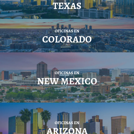
TEXAS
OFICINAS EN
COLORADO
OFICINAS EN
NEW MEXICO
OFICINAS EN
ARIZONA