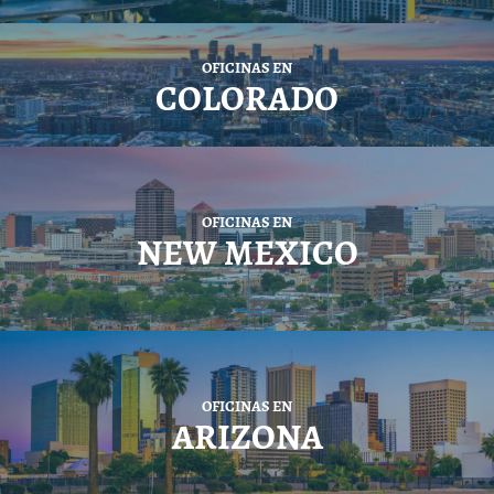
OFICINAS EN
COLORADO
OFICINAS EN
NEW MEXICO
OFICINAS EN
ARIZONA