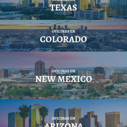
TEXAS
OFICINAS EN
COLORADO
OFICINAS EN
NEW MEXICO
OFICINAS EN
ARIZONA