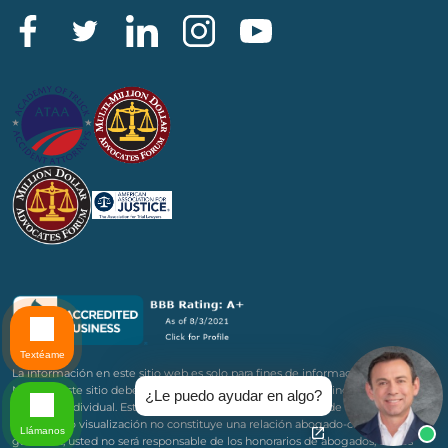
Textéame
La información en este sitio web es solo para fines de información general.
Nada en este sitio debe tomarse como consejo legal para ningún caso o
¿Le puedo ayudar en algo?
situación individual. Esta información no tiene la intención de crear, y su
recepción o visualización no constituye una relación abogado-cliente. Si no
Llámanos
ganamos, usted no será responsable de los honorarios de abogados, costos