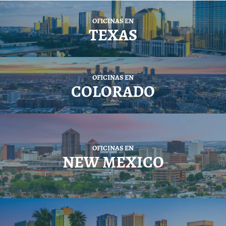
OFICINAS EN
TEXAS
OFICINAS EN
COLORADO
OFICINAS EN
NEW MEXICO