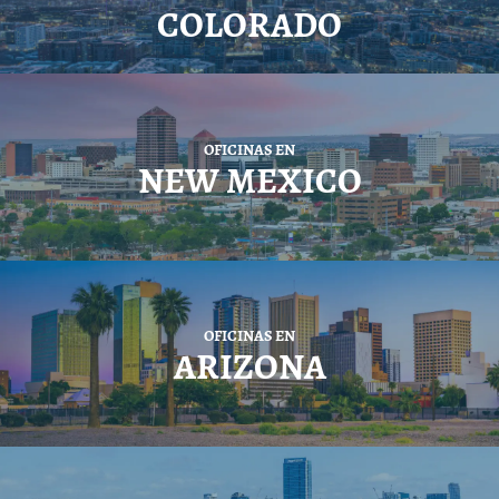
COLORADO
OFICINAS EN
NEW MEXICO
OFICINAS EN
ARIZONA