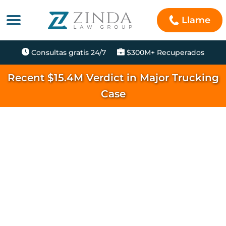
Llame
Consultas gratis 24/7
$300M+ Recuperados
Recent $15.4M Verdict in Major Trucking
Case