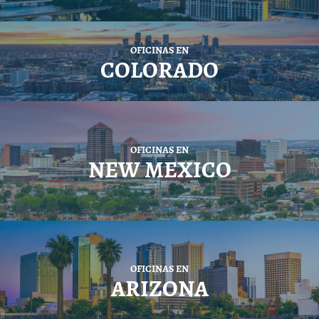
OFICINAS EN
COLORADO
OFICINAS EN
NEW MEXICO
OFICINAS EN
ARIZONA