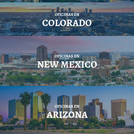
OFICINAS EN
COLORADO
OFICINAS EN
NEW MEXICO
OFICINAS EN
ARIZONA