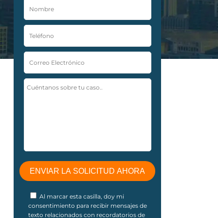
Al marcar esta casilla, doy mi
consentimiento para recibir mensajes de
texto relacionados con recordatorios de