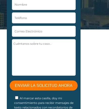
Al marcar esta casilla, doy mi
consentimiento para recibir mensajes de
texto relacionados con recordatorios de