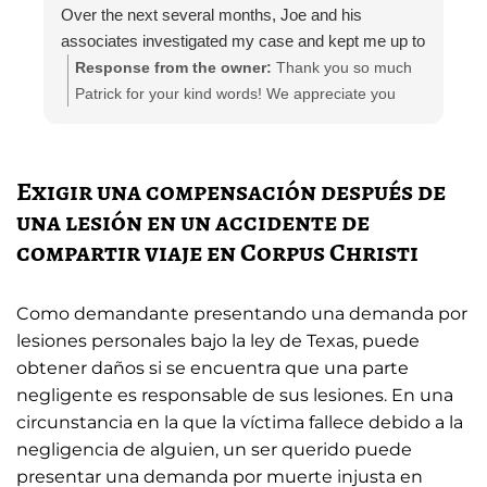
Over the next several months, Joe and his
m
associates investigated my case and kept me up to
e
date.
i
Response from the owner:
Thank you so much
Attorney Chelsea Cates helped me with
r
Patrick for your kind words! We appreciate you
interrogatories and prepared me for depositions.
taking the time out to leave a review! Please let us
Paralegal Julia Haas arranged appointments with
know if you need any further representation!
doctors and physical therapists. She also kept me
Exigir una compensación después de
in the loop with phone calls, email, and telephone
una lesión en un accidente de
calls.
compartir viaje en Corpus Christi
The entire Zinda team was polite and professional
at all times; I can’t thank them enough.
I would recommend the Zinda law group to anyone
Como demandante presentando una demanda por
needing personal injury representation.
lesiones personales bajo la ley de Texas, puede
obtener daños si se encuentra que una parte
negligente es responsable de sus lesiones. En una
circunstancia en la que la víctima fallece debido a la
negligencia de alguien, un ser querido puede
presentar una demanda por muerte injusta en