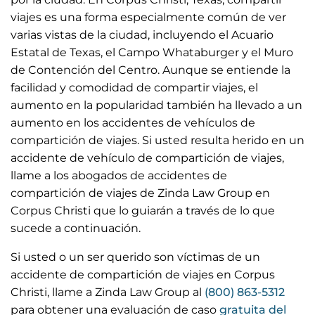
n
f
viajes es una forma especialmente común de ver
varias vistas de la ciudad, incluyendo el Acuario
g
u
Estatal de Texas, el Campo Whataburger y el Muro
s
l
de Contención del Centro. Aunque se entiende la
l
facilidad y comodidad de compartir viajes, el
s
aumento en la popularidad también ha llevado a un
c
aumento en los accidentes de vehículos de
compartición de viajes. Si usted resulta herido en un
r
accidente de vehículo de compartición de viajes,
e
llame a los abogados de accidentes de
e
compartición de viajes de Zinda Law Group en
n
Corpus Christi que lo guiarán a través de lo que
sucede a continuación.
Si usted o un ser querido son víctimas de un
accidente de compartición de viajes en Corpus
Christi, llame a Zinda Law Group al
(800) 863-5312
para obtener una evaluación de caso
gratuita del