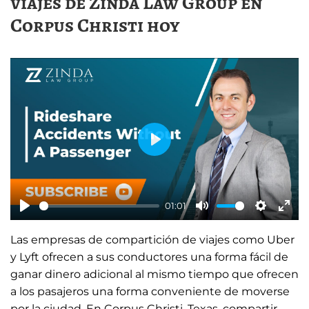
viajes de Zinda Law Group en
Corpus Christi hoy
P
l
a
01:01
y
P
M
S
E
Las empresas de compartición de viajes como Uber
l
u
e
n
y Lyft ofrecen a sus conductores una forma fácil de
a
t
t
t
ganar dinero adicional al mismo tiempo que ofrecen
y
e
t
e
a los pasajeros una forma conveniente de moverse
i
r
por la ciudad. En Corpus Christi, Texas, compartir