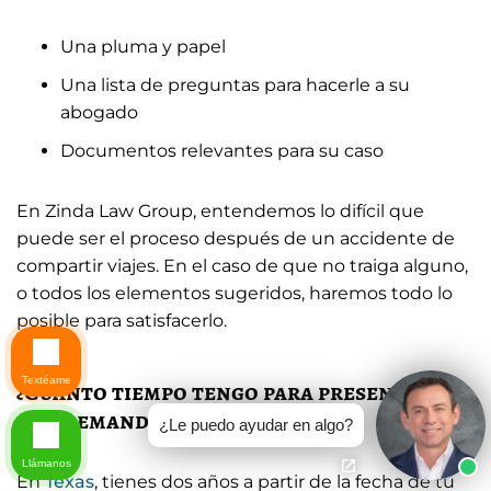
Una pluma y papel
Una lista de preguntas para hacerle a su
abogado
Documentos relevantes para su caso
En Zinda Law Group, entendemos lo difícil que
puede ser el proceso después de un accidente de
compartir viajes. En el caso de que no traiga alguno,
o todos los elementos sugeridos, haremos todo lo
posible para satisfacerlo.
Textéame
¿Cuánto tiempo tengo para presentar
una demanda en Texas?
¿Le puedo ayudar en algo?
Llámanos
En
Texas
, tienes dos años a partir de la fecha de tu