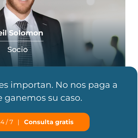
eil Solomon
Socio
les importan. No nos paga a
 ganemos su caso.
4 / 7
|
Consulta gratis