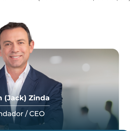
 (Jack) Zinda
ndador / CEO