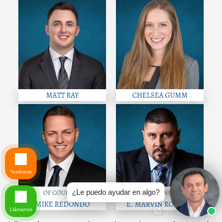
MATT RAY
CHELSEA GUMM
Textéame
¿Le puedo ayudar en algo?
MIKE REDONDO
E. MARVIN ROMERO
Llámanos