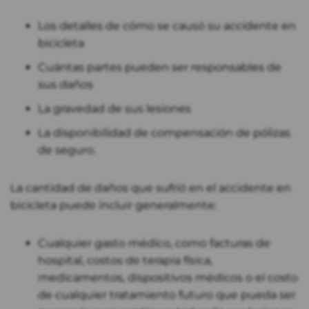
Los detalles de cómo se causó su accidente en
bicicleta
Cuántas partes pueden ser responsables de
sus daños
La gravedad de sus lesiones
La disponibilidad de compensación de pólizas
de seguro.
La cantidad de daños que sufrió en el accidente en
bicicleta puede incluir generalmente:
Cualquier gasto médico, como facturas de
hospital, costos de terapia física,
medicamentos, dispositivos médicos o el costo
de cualquier tratamiento futuro que pueda ser