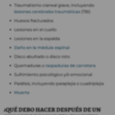
Traumatismo craneal grave, incluyendo
lesiones cerebrales traumáticas
(TBI)
Huesos fracturados
Lesiones en el cuello
Lesiones en la espalda
Daño en la médula espinal
Disco abultado o disco roto
Quemaduras o
raspaduras de carretera
Sufrimiento psicológico y/o emocional
Parálisis, incluyendo paraplejia o cuadriplejia
Muerte
¿QUÉ DEBO HACER DESPUÉS DE UN