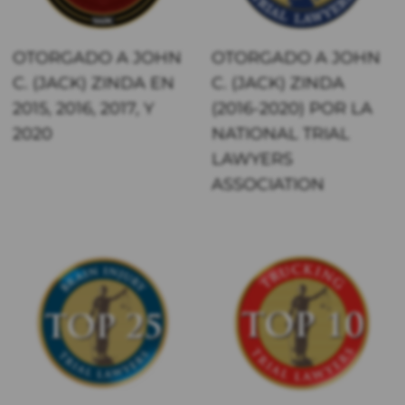
OTORGADO A JOHN
OTORGADO A JOHN
C. (JACK) ZINDA EN
C. (JACK) ZINDA
2015, 2016, 2017, Y
(2016-2020) POR LA
2020
NATIONAL TRIAL
LAWYERS
ASSOCIATION