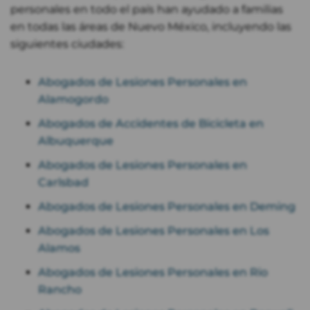
personales en todo el país han ayudado a familias
en todas las áreas de Nuevo México, incluyendo las
siguientes ciudades:
Abogados de Lesiones Personales en
Alamogordo
Abogados de Accidentes de Bicicleta en
Albuquerque
Abogados de Lesiones Personales en
Carlsbad
Abogados de Lesiones Personales en Deming
Abogados de Lesiones Personales en Los
Alamos
Abogados de Lesiones Personales en Rio
Rancho