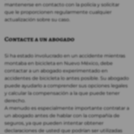
mantenerse en contacto con la policía y solicitar
que le proporcionen regularmente cualquier
actualización sobre su caso.
Contacte a un abogado
Si ha estado involucrado en un accidente mientras
montaba en bicicleta en Nuevo México, debe
contactar a un abogado experimentado en
accidentes de bicicleta lo antes posible. Su abogado
puede ayudarlo a comprender sus opciones legales
y calcular la compensación a la que puede tener
derecho.
A menudo es especialmente importante contratar a
un abogado antes de hablar con la compañía de
seguros, ya que pueden intentar obtener
declaraciones de usted que podrían ser utilizadas