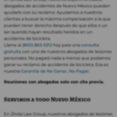
abogados de accidentes de Nuevo México pueden
ayudarlo con su reclamo. Ayudamos a nuestros
clientes a buscar la máxima compensación a la que
pueden tener derecho después de que ellos o un
ser querido hayan resultado heridos en un
accidente de bicicleta.
Llame al
(800) 863-5312
hoy para una
consulta
gratuita
con uno de nuestros abogados de lesiones
personales. No pagará nada a menos que podamos
ganar su reclamo de accidente de bicicleta. Esa es
nuestra
Garantía de No Ganar, No Pagar
.
Reuniones con abogados solo con cita previa.
Servimos a todo Nuevo México
En Zinda Law Group, nuestros abogados de lesiones