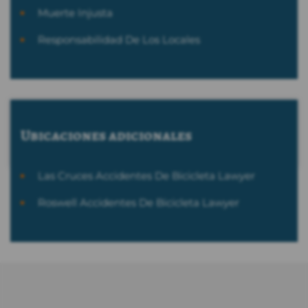
Muerte Injusta
Responsabilidad De Los Locales
Ubicaciones adicionales
Las Cruces Accidentes De Bicicleta Lawyer
Roswell Accidentes De Bicicleta Lawyer