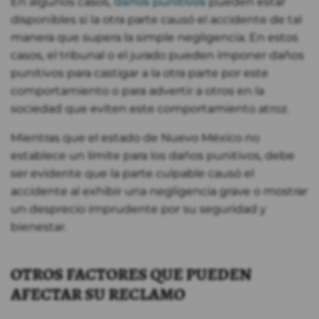
En algunos casos,
daños punitivos
pueden estar
disponibles si la otra parte causó el accidente de tal
manera que supera la simple negligencia. En estos
casos, el tribunal o el jurado pueden imponer daños
punitivos para castigar a la otra parte por este
comportamiento o para advertir a otros en la
sociedad que eviten este comportamiento atroz.
Mientras que el estado de Nuevo México no
establece un límite para los daños punitivos, debe
ser evidente que la parte culpable causó el
accidente al exhibir una negligencia grave o mostrar
un desprecio imprudente por su seguridad y
bienestar.
OTROS FACTORES QUE PUEDEN
AFECTAR SU RECLAMO