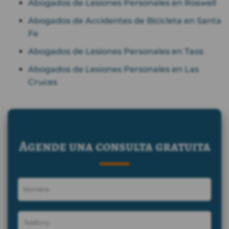
Abogados de Lesiones Personales en Roswell
Abogados de Accidentes de Bicicleta en Santa
Fe
Abogados de Lesiones Personales en Taos
Abogados de Lesiones Personales en Las
Cruces
Agende una consulta gratuita