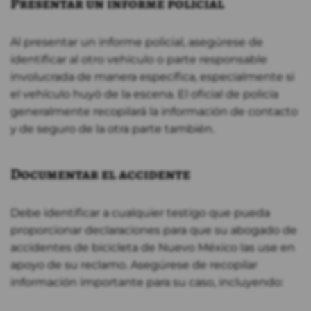
Presentar un informe policial
Al presentar un informe policial, asegúrese de
identificar al otro vehículo o parte responsable
involucrada de manera específica, especialmente si
el vehículo huyó de la escena. El oficial de policía
generalmente recopilará la información de contacto
y de seguro de la otra parte también.
Documentar el accidente
Debe identificar a cualquier testigo que pueda
proporcionar declaraciones para que su abogado de
accidentes de bicicleta de Nuevo México las use en
apoyo de su reclamo. Asegúrese de recopilar
información importante para su caso, incluyendo: