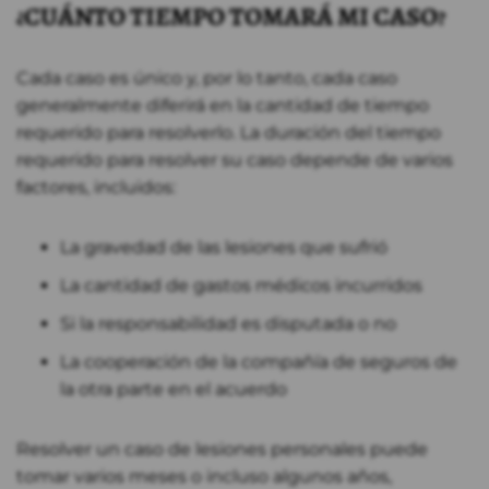
¿CUÁNTO TIEMPO TOMARÁ MI CASO?
Cada caso es único y, por lo tanto, cada caso
generalmente diferirá en la cantidad de tiempo
requerido para resolverlo. La duración del tiempo
requerido para resolver su caso depende de varios
factores, incluidos:
La gravedad de las lesiones que sufrió
La cantidad de gastos médicos incurridos
Si la responsabilidad es disputada o no
La cooperación de la compañía de seguros de
la otra parte en el acuerdo
Resolver un caso de lesiones personales puede
tomar varios meses o incluso algunos años,