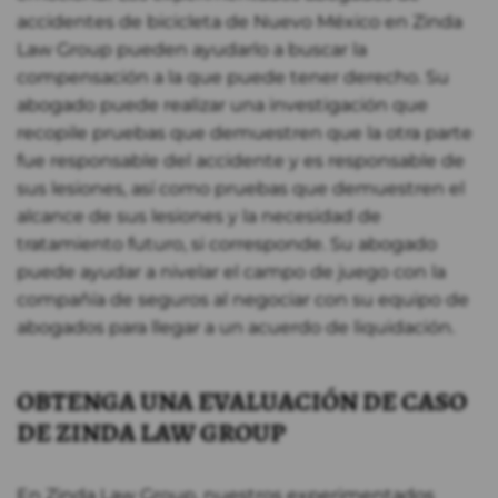
accidentes de bicicleta de Nuevo México en Zinda
Law Group pueden ayudarlo a buscar la
compensación a la que puede tener derecho. Su
abogado puede realizar una investigación que
recopile pruebas que demuestren que la otra parte
fue responsable del accidente y es responsable de
sus lesiones, así como pruebas que demuestren el
alcance de sus lesiones y la necesidad de
tratamiento futuro, si corresponde. Su abogado
puede ayudar a nivelar el campo de juego con la
compañía de seguros al negociar con su equipo de
abogados para llegar a un acuerdo de liquidación.
OBTENGA UNA EVALUACIÓN DE CASO
DE ZINDA LAW GROUP
En Zinda Law Group, nuestros experimentados