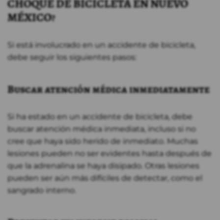
CHOQUE DE BICICLETA EN NUEVO
MÉXICO?
Si está involucrado en un accidente de bicicleta,
debe seguir los siguientes pasos:
Buscar atención médica inmediatamente
Si ha estado en un accidente de bicicleta, debe
buscar atención médica inmediata, incluso si no
cree que haya sido herido de inmediato. Muchas
lesiones pueden no ser evidentes hasta después de
que la adrenalina se haya disipado. Otras lesiones
pueden ser aún más difíciles de detectar, como el
sangrado interno.