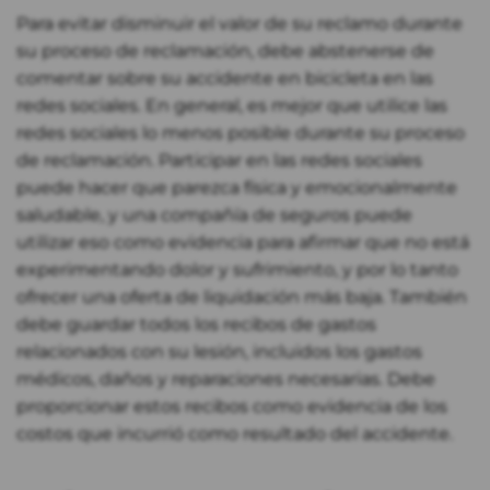
Para evitar disminuir el valor de su reclamo durante
su proceso de reclamación, debe abstenerse de
comentar sobre su accidente en bicicleta en las
redes sociales. En general, es mejor que utilice las
redes sociales lo menos posible durante su proceso
de reclamación. Participar en las redes sociales
puede hacer que parezca física y emocionalmente
saludable, y una compañía de seguros puede
utilizar eso como evidencia para afirmar que no está
experimentando dolor y sufrimiento, y por lo tanto
ofrecer una oferta de liquidación más baja. También
debe guardar todos los recibos de gastos
relacionados con su lesión, incluidos los gastos
médicos, daños y reparaciones necesarias. Debe
proporcionar estos recibos como evidencia de los
costos que incurrió como resultado del accidente.