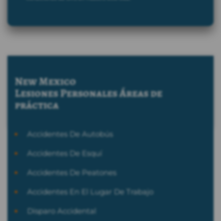
New Mexico
Lesiones Personales
Áreas de
práctica
Accidentes De Autobús
Accidentes De Esquí
Accidentes De Peatones
Accidentes En El Lugar De Trabajo
Disparo Accidental