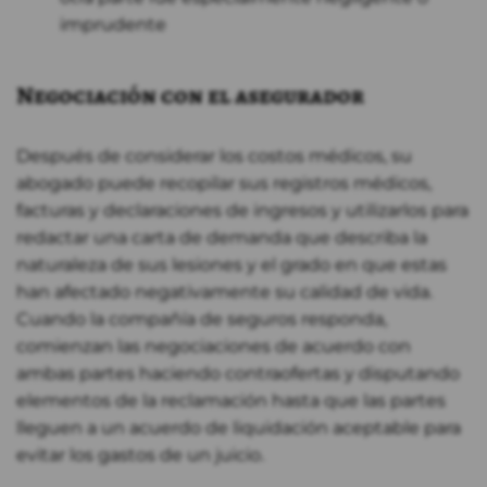
imprudente
Negociación con el asegurador
Después de considerar los costos médicos, su
abogado puede recopilar sus registros médicos,
facturas y declaraciones de ingresos y utilizarlos para
redactar una carta de demanda que describa la
naturaleza de sus lesiones y el grado en que estas
han afectado negativamente su calidad de vida.
Cuando la compañía de seguros responda,
comienzan las negociaciones de acuerdo con
ambas partes haciendo contraofertas y disputando
elementos de la reclamación hasta que las partes
lleguen a un acuerdo de liquidación aceptable para
evitar los gastos de un juicio.