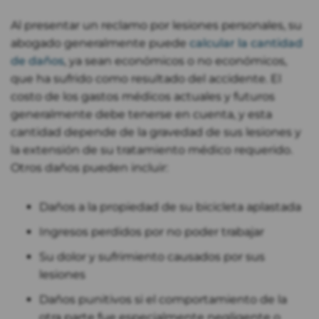
Al presentar un reclamo por lesiones personales, su
abogado generalmente puede
calcular la cantidad
de daños
, ya sean económicos o no económicos,
que ha sufrido como resultado del accidente. El
costo de los gastos médicos actuales y futuros
generalmente debe tenerse en cuenta, y esta
cantidad depende de la gravedad de sus lesiones y
la extensión de su tratamiento médico requerido.
Otros daños pueden incluir:
Daños a la propiedad de su bicicleta aplastada
Ingresos perdidos por no poder trabajar
Su dolor y sufrimiento causados ​​por sus
lesiones
Daños punitivos si el comportamiento de la
otra parte fue especialmente negligente o