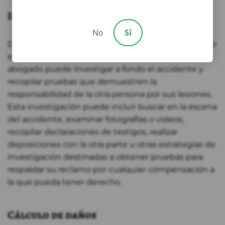
Investigación
No
Sí
Después de contratar a un abogado experimentado
en accidentes de bicicleta de Nuevo México, su
abogado puede investigar a fondo el accidente y
recopilar pruebas que demuestren la
responsabilidad de la otra persona por sus lesiones.
Esta investigación puede incluir buscar en la escena
del accidente, examinar fotografías o videos,
recopilar declaraciones de testigos, realizar
deposiciones con la otra parte u otras estrategias de
investigación destinadas a obtener pruebas para
respaldar su reclamo por cualquier compensación a
la que pueda tener derecho.
Cálculo de daños