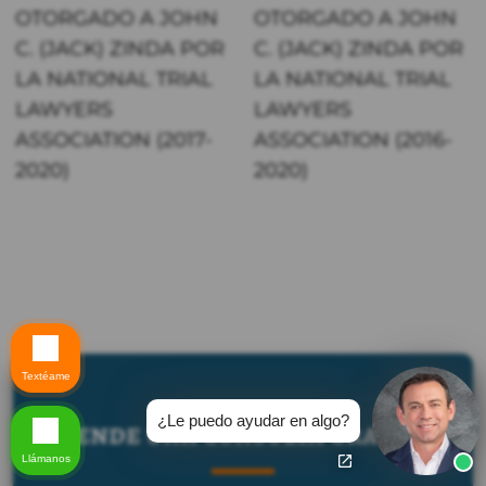
OTORGADO A JOHN
OTORGADO A JOHN
C. (JACK) ZINDA POR
C. (JACK) ZINDA POR
LA NATIONAL TRIAL
LA NATIONAL TRIAL
LAWYERS
LAWYERS
ASSOCIATION (2017-
ASSOCIATION (2016-
2020)
2020)
Textéame
¿Le puedo ayudar en algo?
Agende una consulta gratuita
Llámanos