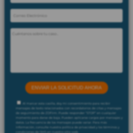
Al marcar esta casilla, doy mi consentimiento para recibir
mensajes de texto relacionados con recordatorios de citas y mensajes
de seguimiento de ZDFirm. Puede responder “STOP” en cualquier
momento para darse de baja. Pueden aplicarse cargos por mensajes y
datos. La frecuencia de los mensajes puede variar. Para más
información, consulte nuestra política de privacidad y los términos y
condiciones de SMS en nuestro sitio web.