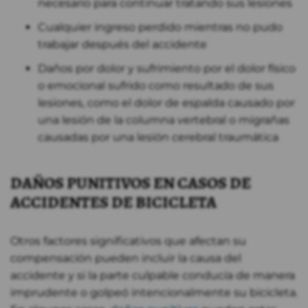
necesario para continuar tratando sus lesiones
Cualquier ingreso perdido mientras no pudo
trabajar después del accidente
Daños por dolor y sufrimiento por el dolor físico
o emocional sufrido como resultado de sus
lesiones, como el dolor de espalda causado por
una lesión de la columna vertebral o migrañas
causadas por una lesión cerebral traumática
DAÑOS PUNITIVOS EN CASOS DE
ACCIDENTES DE BICICLETA
Otros factores significativos que afectan su
compensación pueden incluir la causa del
accidente y si la parte culpable conducía de manera
imprudente o golpeó intencionalmente su bicicleta.