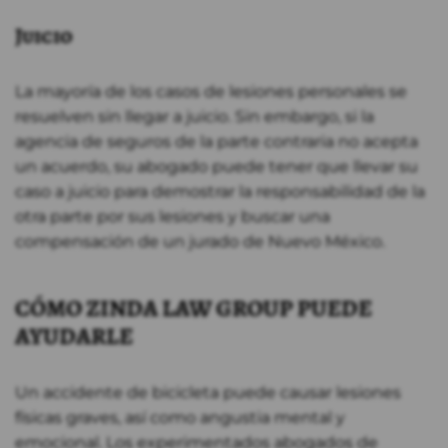
Juicio
La mayoría de los casos de lesiones personales se
resuelven sin llegar a juicio. Sin embargo, si la
agencia de seguros de la parte contraria no acepta
un acuerdo, su abogado puede tener que llevar su
caso a juicio para demostrar la responsabilidad de la
otra parte por sus lesiones y buscar una
compensación de un jurado de Nuevo México.
CÓMO ZINDA LAW GROUP PUEDE
AYUDARLE
Un accidente de bicicleta puede causar lesiones
físicas graves, así como angustia mental y
emocional. Los experimentados abogados de