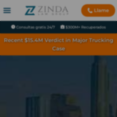
Llame
Consultas gratis 24/7
$300M+ Recuperados
Recent $15.4M Verdict in Major Trucking
Case