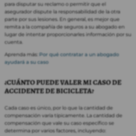
para disputar su reclamo o permitir que el
asegurador dispute la responsabilidad de la otra
parte por sus lesiones. En general, es mejor que
remita a la compañía de seguros a su abogado en
lugar de intentar proporcionarles información por su
cuenta.
Aprenda más:
Por qué contratar a un abogado
ayudará a su caso
¿CUÁNTO PUEDE VALER MI CASO DE
ACCIDENTE DE BICICLETA?
Cada caso es único, por lo que la cantidad de
compensación varía típicamente. La cantidad de
compensación que vale su caso específico se
determina por varios factores, incluyendo: