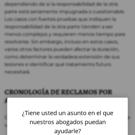
dependiendo de si la responsabilidad de la otra
parte está seriamente impugnada o cuestionable.
Los casos con fuertes pruebas que indiquen la
responsabilidad de la otra parte tienden a ser
menos complejos y requieren menos tiempo para
resolverse. Sin embargo, incluso en estos casos,
varios otros factores pueden afectar la duración,
como determinar la verdadera extensión de sus
lesiones e identificar qué tratamiento futuro
necesitará.
CRONOLOGÍA DE RECLAMOS POR
ACCIDENTES DE BICICLETA
¿Tiene usted un asunto en el que
Cada caso de lesiones personales sigue típicamente
nuestros abogados puedan
una cronología general:
ayudarle?