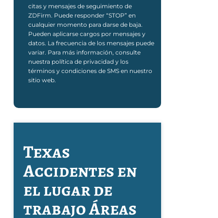
citas y mensajes de seguimiento de
ZDFirm. Puede responder “STOP” en
cualquier momento para darse de baja.
Pueden aplicarse cargos por mensajes y
datos. La frecuencia de los mensajes puede
variar. Para más información, consulte
nuestra política de privacidad y los
términos y condiciones de SMS en nuestro
sitio web.
Texas
Accidentes en
el lugar de
trabajo
Áreas