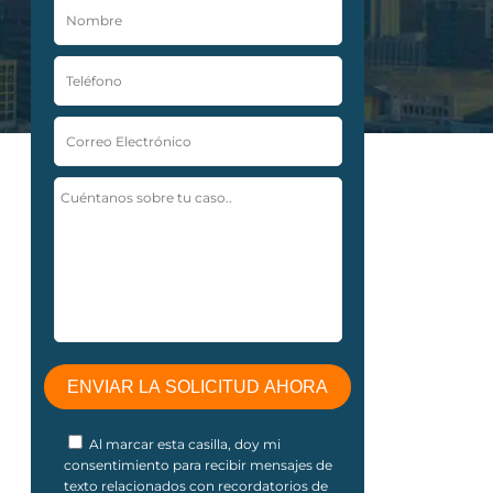
Al marcar esta casilla, doy mi
consentimiento para recibir mensajes de
texto relacionados con recordatorios de