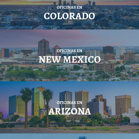
OFICINAS EN
COLORADO
OFICINAS EN
NEW MEXICO
OFICINAS EN
ARIZONA