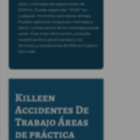
citas y mensajes de seguimiento de
ZDFirm. Puede responder “STOP” en
cualquier momento para darse de baja.
Pueden aplicarse cargos por mensajes y
datos. La frecuencia de los mensajes puede
variar. Para más información, consulte
nuestra política de privacidad y los
términos y condiciones de SMS en nuestro
sitio web.
Killeen
Accidentes De
Trabajo
Áreas
de práctica