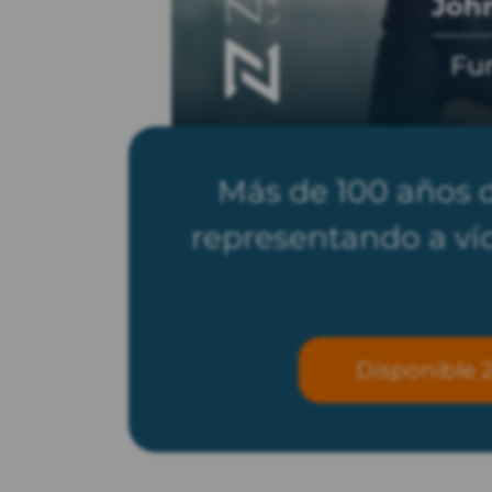
John
Fu
Más de 100 años 
representando a víc
Disponible 2