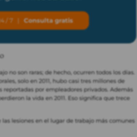
4 / 7
|
Consulta gratis
jo
ajo no son raras; de hecho, ocurren todos los días.
rales, solo en 2011, hubo casi tres millones de
s reportadas por empleadores privados. Además
rdieron la vida en 2011. Eso significa que trece
 las lesiones en el lugar de trabajo más comunes