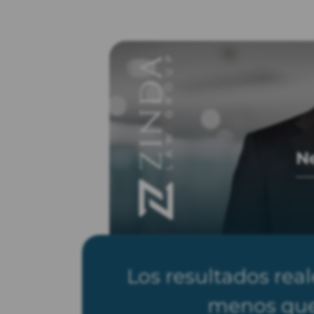
N
Los resultados rea
menos que