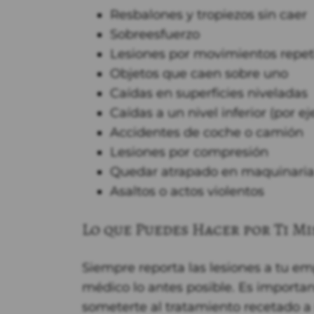
Resbalones y tropiezos sin caer
Sobreesfuerzo
Lesiones por movimientos repet
Objetos que caen sobre uno
Caídas en superficies niveladas
Caídas a un nivel inferior (por 
Accidentes de coche o camión
Lesiones por compresión
Quedar atrapado en maquinari
Asaltos o actos violentos
Lo que Puedes Hacer por Ti M
Siempre reporta las lesiones a tu 
médico lo antes posible. Es importan
someterte al tratamiento recetado a