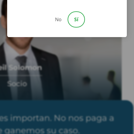
No
Sí
eil Solomon
Socio
les importan. No nos paga a
 ganemos su caso.