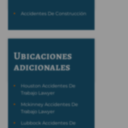
Accidentes De Construcción
Ubicaciones
adicionales
Houston Accidentes De
Trabajo Lawyer
Mckinney Accidentes De
Trabajo Lawyer
Lubbock Accidentes De