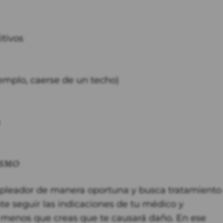
itivos
ejemplo, caerse de un techo)
a
ismo
empleador de manera oportuna y busca tratamiento
te seguir las indicaciones de tu médico y
 menos que creas que te causará daño. En ese