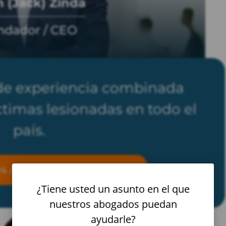
 (Jack) Zinda
ndador / CEO
de experiencia combinada
timas lesionadas en todo el
país.
4 / 7
|
Consulta gratis
¿Tiene usted un asunto en el que
nuestros abogados puedan
ayudarle?