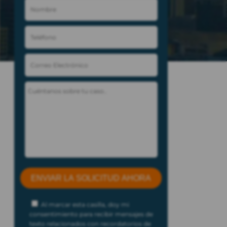
Al marcar esta casilla, doy mi
consentimiento para recibir mensajes de
texto relacionados con recordatorios de