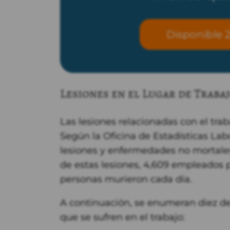
Disponible 2
Lesiones en el Lugar de Traba
Las lesiones relacionadas con el trab
Según la Oficina de Estadísticas Labo
lesiones y enfermedades no mortale
de estas lesiones, 4,609 empleados pe
personas murieron cada día.
A continuación, se enumeran diez de
que se sufren en el trabajo: