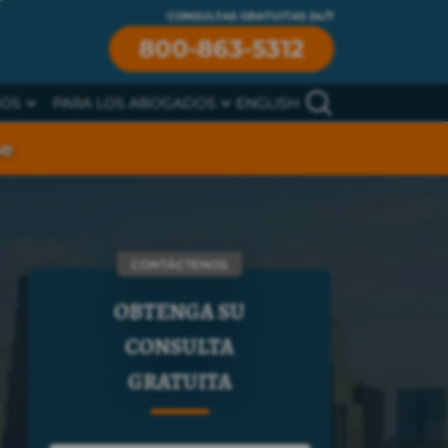
CONSULTAS GRATUITAS 24/7
800-863-5312
SOS
PARA LOS ABOGADOS
ENGLISH
se
CONTÁCTENOS
OBTENGA SU
CONSULTA
GRATUITA