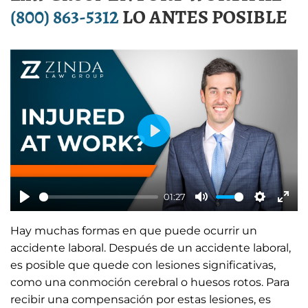
(800) 863-5312
LO ANTES POSIBLE
P
l
a
01:27
y
P
M
S
E
Hay muchas formas en que puede ocurrir un
l
u
e
n
accidente laboral. Después de un accidente laboral,
a
t
t
t
es posible que quede con lesiones significativas,
y
e
t
e
como una conmoción cerebral o huesos rotos. Para
i
r
recibir una compensación por estas lesiones, es