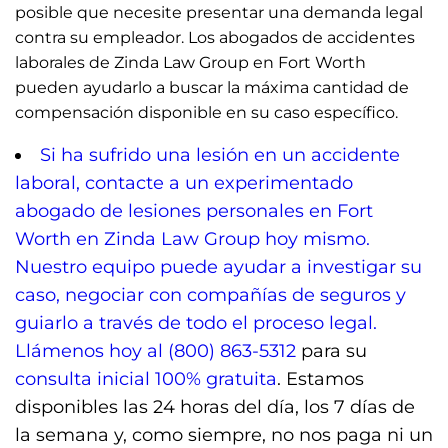
n
f
posible que necesite presentar una demanda legal
contra su empleador. Los abogados de accidentes
g
u
laborales de Zinda Law Group en Fort Worth
s
l
pueden ayudarlo a buscar la máxima cantidad de
l
compensación disponible en su caso específico.
s
Si ha sufrido una lesión en un accidente
c
laboral, contacte a un experimentado
r
abogado de lesiones personales en Fort
e
Worth en Zinda Law Group hoy mismo.
e
Nuestro equipo puede ayudar a investigar su
n
caso, negociar con compañías de seguros y
guiarlo a través de todo el proceso legal.
Llámenos hoy al
(800) 863-5312
para su
consulta inicial 100% gratuita
. Estamos
disponibles las 24 horas del día, los 7 días de
la semana y, como siempre, no nos paga ni un