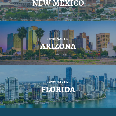
NEW MEXICO
OFICINAS EN
ARIZONA
OFICINAS EN
FLORIDA