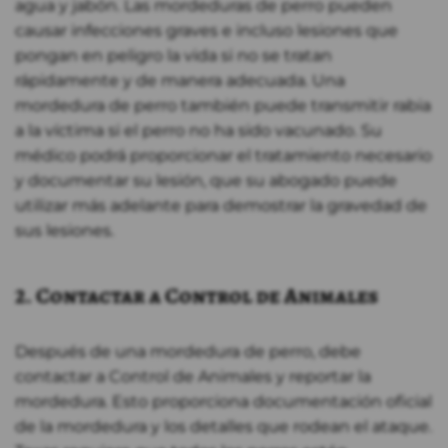
agua y jabón. Las mordeduras de perro pueden
causar infecciones graves e incluso lesiones que
pongan en peligro la vida si no se tratan
rápidamente y de manera adecuada. Una
mordedura de perro también puede transmitir rabia
a la víctima si el perro no ha sido vacunado. Su
médico podrá proporcionar el tratamiento necesario
y documentar su lesión, que su abogado puede
utilizar más adelante para demostrar la gravedad de
sus lesiones.
2. Contactar a Control de Animales
Después de una mordedura de perro, debe
contactar a Control de Animales y reportar la
mordedura. Esto proporciona documentación oficial
de la mordedura y los detalles que rodean el ataque.