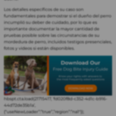
Los detalles específicos de su caso son
fundamentales para demostrar si el dueño del perro
incumplió su deber de cuidado, por lo que es
importante documentar la mayor cantidad de
pruebas posible sobre las circunstancias de su
mordedura de perro, incluidos testigos presenciales,
fotos y videos si están disponibles.
hbspt.cta.load(21715417, ‘fd020f8d-c352-4d1c-b916-
44d72de35b1a’,
{“useNewLoader”:”true”,”region”:”na1″});