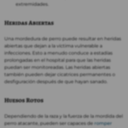
extremidades.
Heridas Abiertas
Una mordedura de perro puede resultar en heridas
abiertas que dejan a la víctima vulnerable a
infecciones. Esto a menudo conduce a estadías
prolongadas en el hospital para que las heridas
puedan ser monitoreadas. Las heridas abiertas
también pueden dejar cicatrices permanentes o
desfiguración después de que hayan sanado.
Huesos Rotos
Dependiendo de la raza y la fuerza de la mordida del
perro atacante, pueden ser capaces de
romper