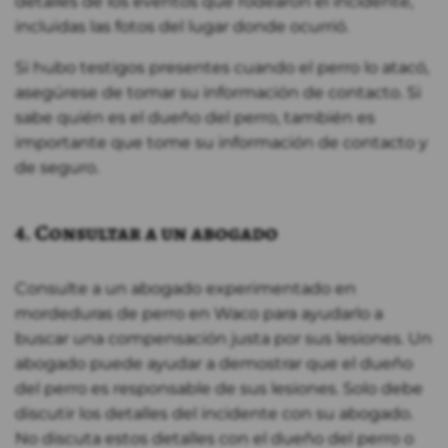
detalles de los eventos que rodearon el incidente,
incluidas las fotos del lugar donde ocurrió.
Si hubo testigos presentes cuando el perro lo atacó,
asegúrese de tomar su información de contacto. Si
sabe quién es el dueño del perro, también es
importante que tome su información de contacto y
de seguro.
4. Consultar a un abogado
Consulte a un abogado experimentado en
mordeduras de perro en Waco para ayudarlo a
buscar una compensación justa por sus lesiones. Un
abogado puede ayudar a demostrar que el dueño
del perro es responsable de sus lesiones. Solo debe
discutir los detalles del incidente con su abogado.
No discuta estos detalles con el dueño del perro o