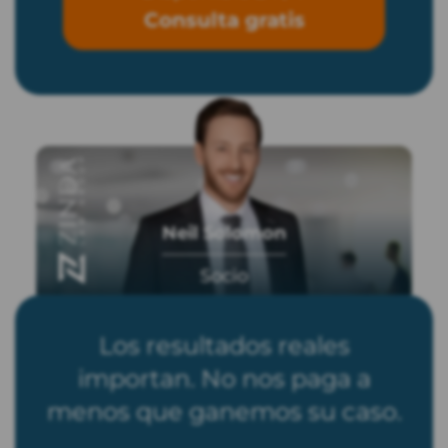
Consulta gratis
Neil Solomon
Socio
Los resultados reales
importan. No nos paga a
menos que ganemos su caso.