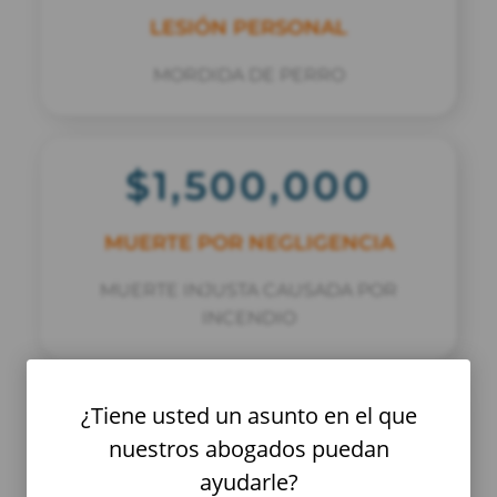
LESIÓN PERSONAL
MORDIDA DE PERRO
$1,500,000
MUERTE POR NEGLIGENCIA
MUERTE INJUSTA CAUSADA POR
INCENDIO
¿Tiene usted un asunto en el que
$1,000,000
nuestros abogados puedan
ayudarle?
TRANSPORTE DE CARGA