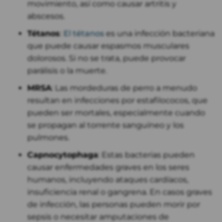
movimiento, así como causar artritis y
abscesos.
Tétanos
:
El tétanos
es una infección bacteriana
que puede causar espasmos musculares
dolorosos. Si no se trata, puede provocar
parálisis o la muerte.
MRSA
: Las mordeduras de perro a menudo
resultan en infecciones por estafilococos, que
pueden ser mortales, especialmente cuando
se propagan al torrente sanguíneo y los
pulmones.
Capnocytophaga
: Estas bacterias pueden
causar enfermedades graves en los seres
humanos, incluyendo ataques cardíacos,
insuficiencia renal o gangrena. En casos graves
de infección, las personas pueden morir por
sepsis o necesitar amputaciones de