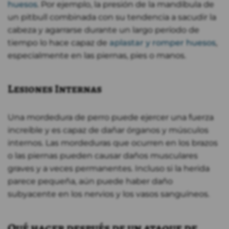
huesos
. Por ejemplo, la presión de la mandíbula de
un pitbull combinada con su tendencia a sacudir la
cabeza y agarrarse durante un largo período de
tiempo lo hace capaz de
aplastar y romper huesos
,
especialmente en las piernas, pies o manos.
Lesiones Internas
Una mordedura de perro puede ejercer una fuerza
increíble y es capaz de dañar órganos y músculos
internos. Las mordeduras que ocurren en los brazos
o las piernas pueden causar daños musculares
graves y a veces permanentes. Incluso si la herida
parece pequeña, aún puede haber daño
subyacente en los nervios y los vasos sanguíneos.
Qué hacer después de un ataque de