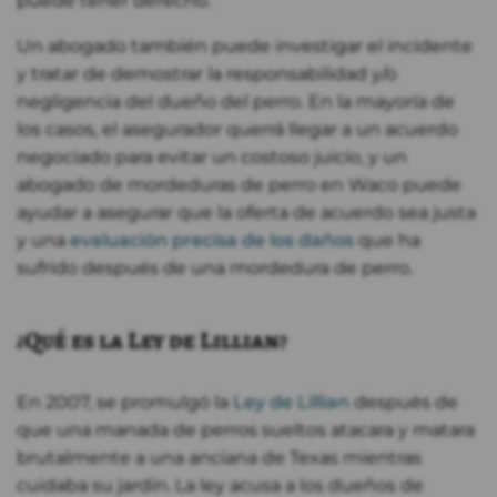
puede tener derecho.
Un abogado también puede investigar el incidente
y tratar de demostrar la responsabilidad y/o
negligencia del dueño del perro. En la mayoría de
los casos, el asegurador querrá llegar a un acuerdo
negociado para evitar un costoso juicio, y un
abogado de mordeduras de perro en Waco puede
ayudar a asegurar que la oferta de acuerdo sea justa
y una
evaluación precisa de los daños
que ha
sufrido después de una mordedura de perro.
¿Qué es la Ley de Lillian?
En 2007, se promulgó la
Ley de Lillian
después de
que una manada de perros sueltos atacara y matara
brutalmente a una anciana de Texas mientras
cuidaba su jardín. La ley acusa a los dueños de