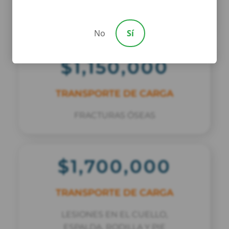
ACCIDENTE DE CAMIÓN
No
Sí
$1,150,000
TRANSPORTE DE CARGA
FRACTURAS ÓSEAS
$1,700,000
TRANSPORTE DE CARGA
LESIONES EN EL CUELLO,
ESPALDA, RODILLA Y PIE