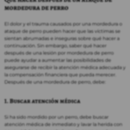
mordedura de perro
El dolor y el trauma causados por una mordedura o
ataque de perro pueden hacer que las víctimas se
sientan abrumadas e inseguras sobre qué hacer a
continuación. Sin embargo, saber qué hacer
después de una lesión por mordedura de perro
puede ayudar a aumentar las posibilidades de
asegurarse de recibir la atención médica adecuada y
la compensación financiera que pueda merecer.
Después de una mordedura de perro, debe:
1. Buscar atención médica
Si ha sido mordido por un perro, debe buscar
atención médica de inmediato y lavar la herida con