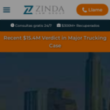
Llame
Consultas gratis 24/7
$300M+ Recuperados
Recent $15.4M Verdict in Major Trucking
Case