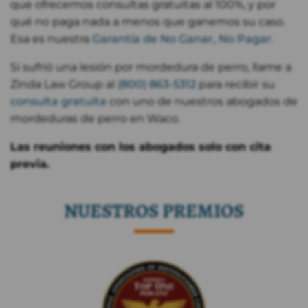
que ofrecemos consultas gratuitas al 100%, y por
qué no paga nada a menos que ganemos su caso.
Esa es nuestra
Garantía de No Ganar, No Pagar
.
Si sufrió una lesión por mordedura de perro, llame a
Zinda Law Group al
(800) 863-5312
para recibir su
consulta gratuita
con uno de nuestros abogados de
mordeduras de perro en Waco.
Las reuniones con los abogados solo con cita
previa.
NUESTROS PREMIOS