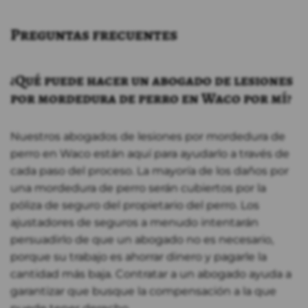
Preguntas frecuentes
¿Qué puede hacer un abogado de lesiones
por mordedura de perro en Waco por mí?
Nuestros abogados de lesiones por mordedura de
perro en Waco están aquí para ayudarlo a través de
cada paso del proceso. La mayoría de los daños por
una mordedura de perro serán cubiertos por la
póliza de seguro del propietario del perro. Los
ajustadores de seguros a menudo intentarán
persuadirlo de que un abogado no es necesario,
porque su trabajo es ahorrar dinero y pagarle la
cantidad más baja. Contratar a un abogado ayuda a
garantizar que busque la compensación a la que