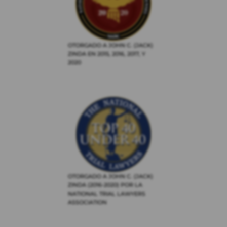
OTORGADO A JOHN C. (JACK)
ZINDA EN 2015, 2016, 2017, Y
2020
OTORGADO A JOHN C. (JACK)
ZINDA (2016-2020) POR LA
NATIONAL TRIAL LAWYERS
ASSOCIATION