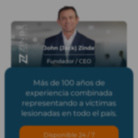
John (Jack) Zinda
Fundador / CEO
Más de 100 años de
experiencia combinada
representando a víctimas
lesionadas en todo el país.
Disponible 24 / 7