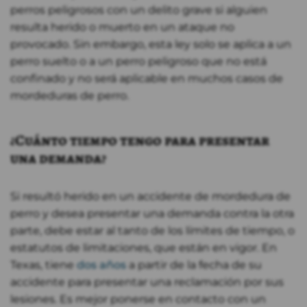
perros peligrosos con un delito grave si alguien
resulta herido o muerto en un ataque no
provocado. Sin embargo, esta ley solo se aplica a un
perro suelto o a un perro peligroso que no está
confinado y no será aplicable en muchos casos de
mordeduras de perro.
¿Cuánto tiempo tengo para presentar
una demanda?
Si resultó herido en un accidente de mordedura de
perro y desea presentar una demanda contra la otra
parte, debe estar al tanto de los límites de tiempo, o
estatutos de limitaciones, que están en vigor. En
Texas, tiene
dos años
a partir de la fecha de su
accidente para presentar una reclamación por sus
lesiones. Es mejor ponerse en contacto con un