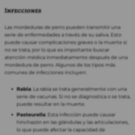
Infecciones
Las mordeduras de perro pueden transmitir una
serie de enfermedades a través de su saliva. Esto
puede causar complicaciones graves o la muerte si
no se trata, por lo que es importante buscar
atención médica inmediatamente después de una
mordedura de perro. Algunos de los tipos más
comunes de infecciones incluyen:
Rabia
: La rabia se trata generalmente con una
serie de vacunas. Si no se diagnostica o se trata,
puede resultar en la muerte.
Pasteurella
: Esta infección puede causar
hinchazón en las glándulas y las articulaciones,
lo que puede afectar la capacidad de