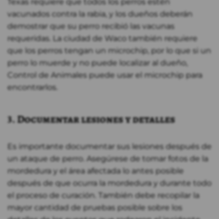
Texas requiere que todos los perros estén
vacunados contra la rabia, y los dueños deberán
demostrar que su perro recibió las vacunas
requeridas. La ciudad de Waco también requiere
que los perros tengan un microchip, por lo que si un
perro lo muerde y no puede localizar al dueño,
Control de Animales puede usar el microchip para
encontrarlos.
3. Documentar lesiones y detalles
Es importante documentar sus lesiones después de
un ataque de perro. Asegúrese de tomar fotos de la
mordedura y el área afectada lo antes posible
después de que ocurra la mordedura y durante todo
el proceso de curación. También debe recopilar la
mayor cantidad de pruebas posible sobre los