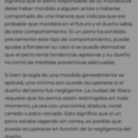
significa que el perro responsable de su mordedura
debe haber mordido a alguien antes o haberse
comportado de una manera que indicara que era
probable que mordiera en el futuro y el dueño sabía
de este comportamiento. Si un perro ha exhibido
previamente este tipo de comportamiento, puede
ayudar a fortalecer su caso si se puede demostrar
que el perro tenía tendencias agresivas y su dueño
no tomó las medidas preventivas adecuadas.
Si bien la regla de una mordida generalmente se
aplicará, una víctima aún puede recuperarse si el
dueño del perro fue negligente. La ciudad de Waco
requiere que los perros estén restringidos en todo
momento, ya sea con una correa, atadura, corral
cerrado o patio cercado. Esto significa que si un
perro estaba vagando sin correa, es posible que
pueda recuperarse en función de la negligencia del
dueño.