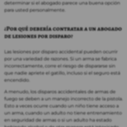
determinar si el abogado parece una buena opción
para usted personalmente.
¿Por qué debería contratar a un abogado
de lesiones por disparo?
Las lesiones por disparo accidental pueden ocurrir
por una variedad de razones. Si un arma se fabrica
incorrectamente, corre el riesgo de dispararse sin
que nadie apriete el gatillo, incluso si el seguro está
encendido.
A menudo, los disparos accidentales de armas de
fuego se deben a un manejo incorrecto de la pistola.
Esto a veces ocurre cuando un niño tiene acceso a
un arma, cuando un adulto no tiene entrenamiento
en seguridad de armas o si un adulto ha estado