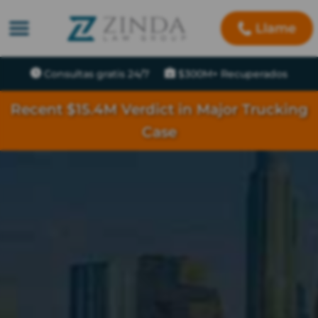
Llame
Consultas gratis 24/7
$300M+ Recuperados
Recent $15.4M Verdict in Major Trucking
Case