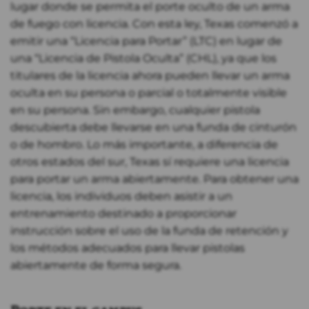
lugar donde se permita el porte oculto de un arma
de fuego con licencia. Con esta ley, Texas comenzó a
emitir una “Licencia para Portar” (LTC) en lugar de
una “Licencia de Pistola Oculta” (CHL), ya que los
titulares de la licencia ahora pueden llevar un arma
oculta en su persona o parcial o totalmente visible
en su persona. Sin embargo, cualquier pistola
descubierta debe llevarse en una funda de cinturón
o de hombro. Lo más importante, a diferencia de
otros estados del sur, Texas sí requiere una licencia
para portar un arma abiertamente. Para obtener una
licencia, los individuos deben asistir a un
entrenamiento destinado a proporcionar
instrucción sobre el uso de la funda de retención y
los métodos adecuados para llevar pistolas
abiertamente de forma segura.