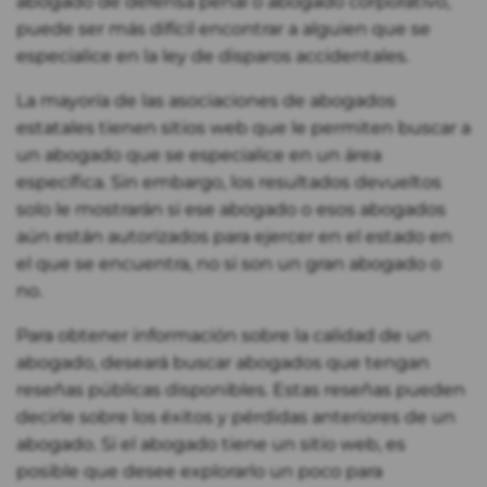
abogado de defensa penal o abogado corporativo,
puede ser más difícil encontrar a alguien que se
especialice en la ley de disparos accidentales.
La mayoría de las asociaciones de abogados
estatales tienen sitios web que le permiten buscar a
un abogado que se especialice en un área
específica. Sin embargo, los resultados devueltos
solo le mostrarán si ese abogado o esos abogados
aún están autorizados para ejercer en el estado en
el que se encuentra, no si son un gran abogado o
no.
Para obtener información sobre la calidad de un
abogado, deseará buscar abogados que tengan
reseñas públicas disponibles. Estas reseñas pueden
decirle sobre los éxitos y pérdidas anteriores de un
abogado. Si el abogado tiene un sitio web, es
posible que desee explorarlo un poco para