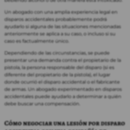
bebiendo alcohol o de otra manera está intoxicado.
Un abogado con una amplia experiencia legal en
disparos accidentales probablemente podrá
ayudarlo si alguna de las situaciones mencionadas
anteriormente se aplica a su caso, o incluso si su
caso es factualmente único.
Dependiendo de las circunstancias, se puede
presentar una demanda contra el propietario de la
pistola, la persona responsable del disparo (si es
diferente del propietario de la pistola), el lugar
donde ocurrió el disparo accidental o el fabricante
de armas. Un abogado experimentado en disparos
accidentales puede ayudarlo a determinar a quién
debe buscar una compensación.
Cómo negociar una lesión por disparo