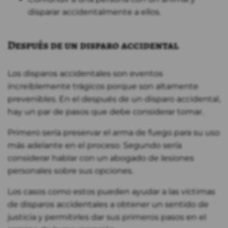
disparar accidentalmente a ellos.
Después de un disparo accidental
Los disparos accidentales son eventos
increíblemente trágicos porque son altamente
prevenibles. En el después de un disparo accidental,
hay un par de pasos que debe considerar tomar.
Primero sería preservar el arma de fuego para su uso
más adelante en el proceso. Segundo sería
considerar hablar con un abogado de lesiones
personales sobre sus opciones.
Los casos como estos pueden ayudar a las víctimas
de disparos accidentales a obtener un sentido de
justicia y permitirles dar sus primeros pasos en el