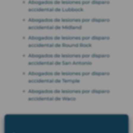
Abogados de lesiones por disparo
accidental de Lubbock
Abogados de lesiones por disparo
accidental de Midland
Abogados de lesiones por disparo
accidental de Round Rock
Abogados de lesiones por disparo
accidental de San Antonio
Abogados de lesiones por disparo
accidental de Temple
Abogados de lesiones por disparo
accidental de Waco