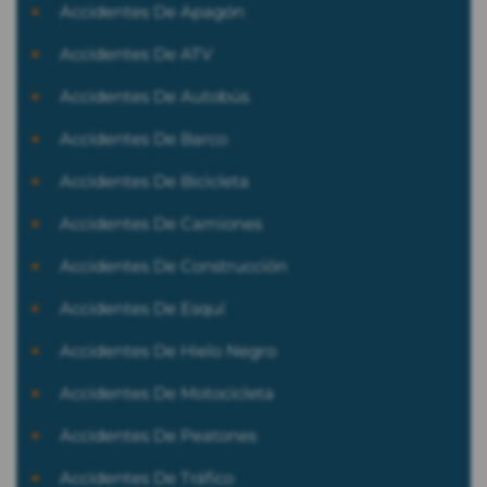
Accidentes De Apagón
Accidentes De ATV
Accidentes De Autobús
Accidentes De Barco
Accidentes De Bicicleta
Accidentes De Camiones
Accidentes De Construcción
Accidentes De Esquí
Accidentes De Hielo Negro
Accidentes De Motocicleta
Accidentes De Peatones
Accidentes De Tráfico