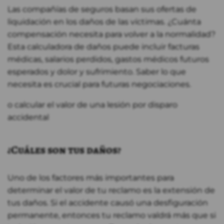
Las compañías de seguros basan sus ofertas de
liquidación en los daños de las víctimas. ¿Cuánta
compensación necesita para volver a la normalidad?
Esta calculadora de daños puede incluir facturas
médicas, salarios perdidos, gastos médicos futuros
esperados y dolor y sufrimiento. Saber lo que
necesita es crucial para futuras negociaciones.
o calcular el valor de una lesión por disparo
accidental
¿Cuáles son tus daños?
Uno de los factores más importantes para
determinar el valor de tu reclamo es la extensión de
tus daños. Si el accidente causó una desfiguración
permanente, entonces tu reclamo valdrá más que si