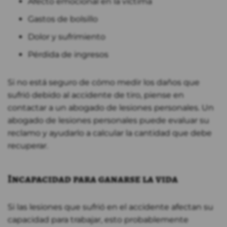
Afecto emocional en la víctima
Gastos de bolsillo
Dolor y sufrimiento
Pérdida de ingresos
Si no está seguro de cómo medir los daños que
sufrió debido al accidente de tiro, piense en
contactar a un abogado de lesiones personales. Un
abogado de lesiones personales puede evaluar su
reclamo y ayudarlo a calcular la cantidad que debe
recuperar.
Incapacidad para ganarse la vida
Si las lesiones que sufrió en el accidente afectan su
capacidad para trabajar, esto probablemente