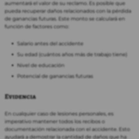
aumentará el valor de su reclamo. Es posible que
pueda recuperar daños relacionados con la pérdida
de ganancias futuras. Este monto se calculará en
función de factores como:
Salario antes del accidente
Su edad (cuántos años más de trabajo tiene)
Nivel de educación
Potencial de ganancias futuras
Evidencia
En cualquier caso de lesiones personales, es
imperativo mantener todos los recibos o
documentación relacionada con el accidente. Esto
ayudará a demostrar la cantidad de daños que ha