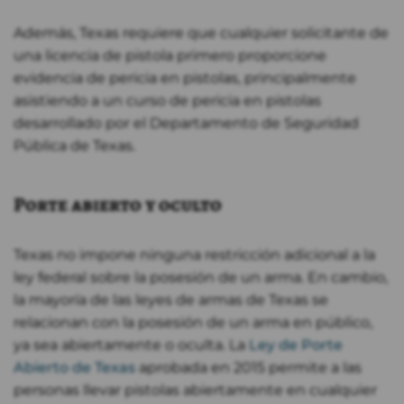
Además, Texas requiere que cualquier solicitante de
una licencia de pistola primero proporcione
evidencia de pericia en pistolas, principalmente
asistiendo a un curso de pericia en pistolas
desarrollado por el Departamento de Seguridad
Pública de Texas.
Porte abierto y oculto
Texas no impone ninguna restricción adicional a la
ley federal sobre la posesión de un arma. En cambio,
la mayoría de las leyes de armas de Texas se
relacionan con la posesión de un arma en público,
ya sea abiertamente o oculta. La
Ley de Porte
Abierto de Texas
aprobada en 2015 permite a las
personas llevar pistolas abiertamente en cualquier