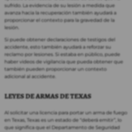
sufrido. La evidencia de su lesión a medida que
avanza hacia la recuperación también ayudará a
proporcionar el contexto para la gravedad de la
lesión.
Si puede obtener declaraciones de testigos del
accidente, esto también ayudará a reforzar su
reclamo por lesiones. Si estaba en público, puede
haber videos de vigilancia que pueda obtener que
también pueden proporcionar un contexto
adicional al accidente.
LEYES DE ARMAS DE TEXAS
Al solicitar una licencia para portar un arma de fuego
en Texas, Texas es un estado de “deberá emitir”, lo
que significa que el Departamento de Seguridad