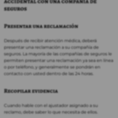
accidental con una compañía de
seguros
Presentar una reclamación
Después de recibir atención médica, deberá
presentar una reclamación a su compañía de
seguros. La mayoría de las compañías de seguros le
permiten presentar una reclamación ya sea en línea
o por teléfono, y generalmente se pondrán en
contacto con usted dentro de las 24 horas.
Recopilar evidencia
Cuando hable con el ajustador asignado a su
reclamo, debe saber lo que necesita de ellos.