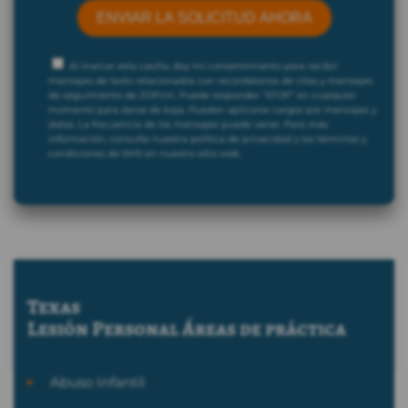
Al marcar esta casilla, doy mi consentimiento para recibir
mensajes de texto relacionados con recordatorios de citas y mensajes
de seguimiento de ZDFirm. Puede responder “STOP” en cualquier
momento para darse de baja. Pueden aplicarse cargos por mensajes y
datos. La frecuencia de los mensajes puede variar. Para más
información, consulte nuestra política de privacidad y los términos y
condiciones de SMS en nuestro sitio web.
Texas
Lesión Personal
Áreas de práctica
Abuso Infantil