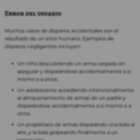
Error del usuario
Muchos casos de disparos accidentales son el
resultado de un error humano. Ejemplos de
disparos negligentes incluyen:
Un niño descubriendo un arma cargada sin
asegurar y disparándose accidentalmente a sí
mismo o a otros.
Un adolescente accediendo intencionalmente
al almacenamiento de armas de un padre y
disparándose accidentalmente a sí mismo o a
otros.
Un propietario de armas disparando una bala al
aire, y la bala golpeando finalmente a un