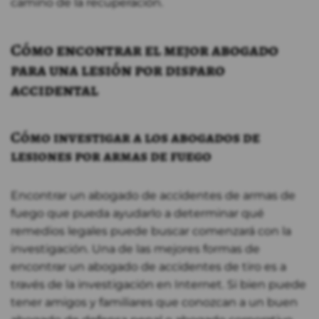
camino de la recuperación.
Cómo encontrar el mejor abogado
para una lesión por disparo
accidental
Cómo investigar a los abogados de
lesiones por armas de fuego
Encontrar un abogado de accidentes de armas de
fuego que pueda ayudarlo a determinar qué
remedios legales puede buscar comenzará con la
investigación. Una de las mejores formas de
encontrar un abogado de accidentes de tiro es a
través de la investigación en Internet. Si bien puede
tener amigos y familiares que conozcan a un buen