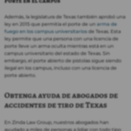
Porte en el campus
Además, la legislatura de Texas también aprobó una
ley en 2015 que permitía el porte de un
arma de
fuego en los campus universitarios
de Texas. Esta
ley permite que una persona con una licencia de
porte lleve un arma oculta mientras está en un
campus universitario del estado de Texas. Sin
embargo, el porte abierto de pistolas sigue siendo
ilegal en los campus, incluso con una licencia de
porte abierto.
Obtenga ayuda de abogados de
accidentes de tiro de Texas
En Zinda Law Group, nuestros abogados han
ayudado a miles de personas a lidiar con todo tipo