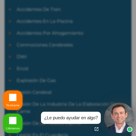
Accidentes De Tren
Accidentes En La Piscina
Accidentes Por Ahogamiento
Conmociones Cerebrales
DWI
Ercot
Explosión De Gas
Lesión Cerebral
Lesión De La Industria De La Elaboración De
Textéame
Carne
¿Le puedo ayudar en algo?
Lesión De La Médula Espinal
Llámanos
Lesión En El Guardería