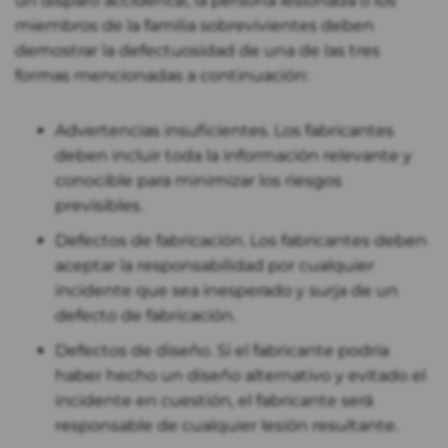
un disparo accidental, la persona lesionada o los
miembros de la familia sobrevivientes deben
demostrar la defectuosidad de una de las tres
formas mencionadas a continuación:
Advertencias insuficientes. Los fabricantes
deben incluir toda la información relevante y
conocible para minimizar los riesgos
previsibles.
Defectos de fabricación. Los fabricantes deben
aceptar la responsabilidad por cualquier
incidente que sea inesperado y surja de un
defecto de fabricación.
Defectos de diseño. Si el fabricante podría
haber hecho un diseño alternativo y evitado el
incidente en cuestión, el fabricante será
responsable de cualquier lesión resultante.