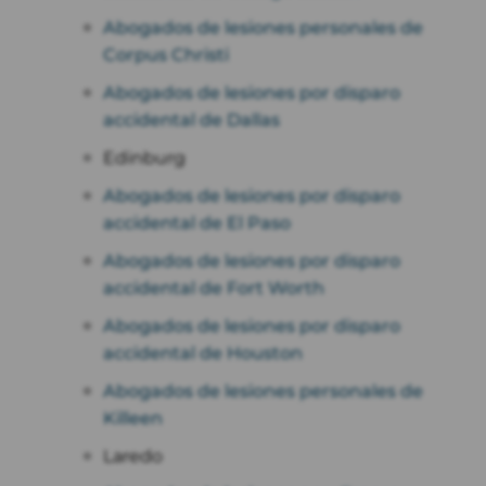
Abogados de lesiones personales de
Corpus Christi
Abogados de lesiones por disparo
accidental de Dallas
Edinburg
Abogados de lesiones por disparo
accidental de El Paso
Abogados de lesiones por disparo
accidental de Fort Worth
Abogados de lesiones por disparo
accidental de Houston
Abogados de lesiones personales de
Killeen
Laredo