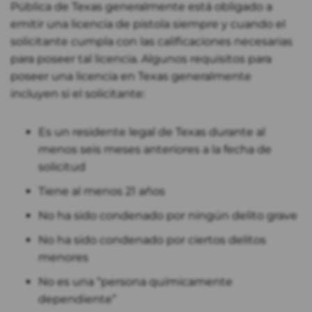
Pública de Texas generalmente está obligado a
emitir una licencia de pistola siempre y cuando el
solicitante cumpla con las calificaciones necesarias
para poseer tal licencia. Algunos requisitos para
poseer una licencia en Texas generalmente
incluyen si el solicitante:
Es un residente legal de Texas durante al
menos seis meses anteriores a la fecha de
solicitud
Tiene al menos 21 años
No ha sido condenado por ningún delito grave
No ha sido condenado por ciertos delitos
menores
No es una “persona químicamente
dependiente”