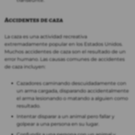
transeúnte.
Accidentes de caza
La caza es una actividad recreativa
extremadamente popular en los Estados Unidos.
Muchos accidentes de caza son el resultado de un
error humano. Las causas comunes de accidentes
de caza incluyen:
Cazadores caminando descuidadamente con
un arma cargada, disparando accidentalmente
el arma lesionando o matando a alguien como
resultado.
Intentar disparar a un animal pero fallar y
golpear a una persona en su lugar.
Confundir a una persona con un animal y