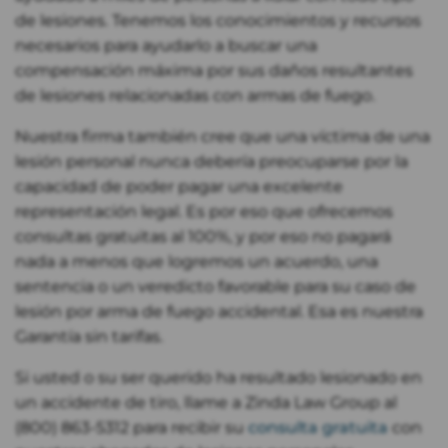
de lesiones. Tenemos los conocimientos y recursos
necesarios para ayudarlo a buscar una
compensación máxima por sus daños resultantes
de lesiones relacionadas con armas de fuego.
Nuestra firma también cree que una víctima de una
lesión personal nunca debería preocuparse por la
capacidad de poder pagar una excelente
representación legal. Es por eso que ofrecemos
consultas gratuitas al 100%, y por eso no pagará
nada a menos que logremos un acuerdo, una
sentencia o un veredicto favorable para su caso de
lesión por arma de fuego accidental. Esa es nuestra
Garantía sin tarifas.
Si usted o su ser querido ha resultado lesionado en
un accidente de tiro, llame a Zinda Law Group al
(800) 863-5312 para recibir su
consulta gratuita
con