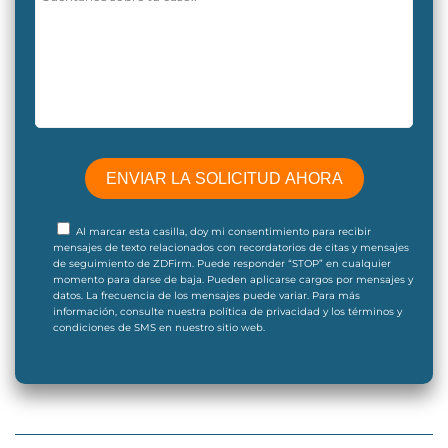
Al marcar esta casilla, doy mi consentimiento para recibir
mensajes de texto relacionados con recordatorios de citas y mensajes
de seguimiento de ZDFirm. Puede responder “STOP” en cualquier
momento para darse de baja. Pueden aplicarse cargos por mensajes y
datos. La frecuencia de los mensajes puede variar. Para más
información, consulte nuestra política de privacidad y los términos y
condiciones de SMS en nuestro sitio web.