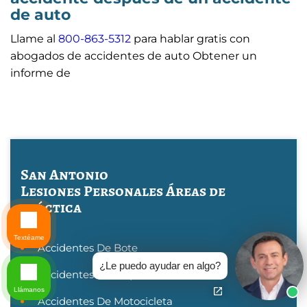
de auto
Llame al
800-863-5312
para hablar gratis con
abogados de accidentes de auto Obtener un
informe de
San Antonio
Lesiones Personales
Áreas de
práctica
Textéame
Accidentes De Bote
¿Le puedo ayudar en algo?
Accidentes De Esquí
Llámanos
Accidentes De Motocicleta