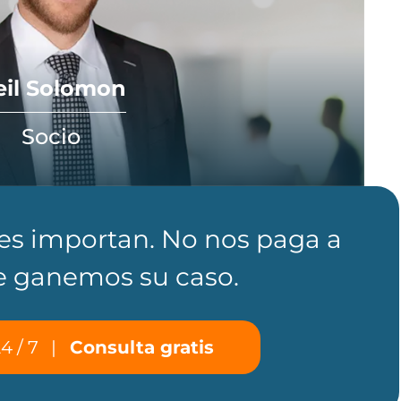
eil Solomon
Socio
les importan. No nos paga a
 ganemos su caso.
4 / 7
|
Consulta gratis