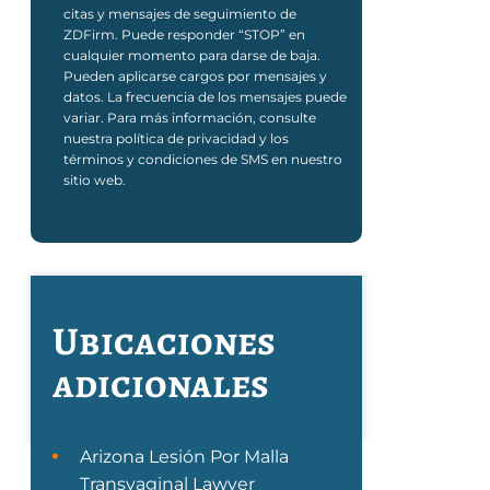
citas y mensajes de seguimiento de
ZDFirm. Puede responder “STOP” en
cualquier momento para darse de baja.
Pueden aplicarse cargos por mensajes y
datos. La frecuencia de los mensajes puede
variar. Para más información, consulte
nuestra política de privacidad y los
términos y condiciones de SMS en nuestro
sitio web.
Ubicaciones
adicionales
Arizona Lesión Por Malla
Transvaginal Lawyer