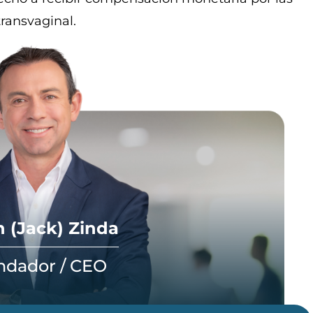
transvaginal.
 (Jack) Zinda
ndador / CEO