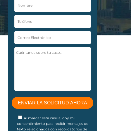
Al marcar esta casilla, doy mi
consentimiento para recibir mensajes de
texto relacionados con recordatorios de