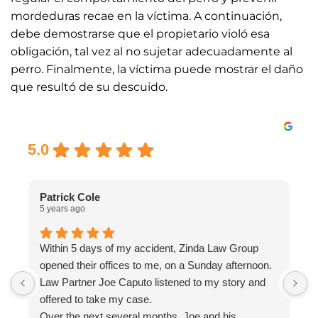
mordeduras recae en la víctima. A continuación,
debe demostrarse que el propietario violó esa
obligación, tal vez al no sujetar adecuadamente al
perro. Finalmente, la víctima puede mostrar el daño
que resultó de su descuido.
Excellent
5.0
Patrick Cole
5 years ago
5
Within 5 days of my accident, Zinda Law Group
I
opened their offices to me, on a Sunday afternoon.
I
Law Partner Joe Caputo listened to my story and
a
offered to take my case.
a
Over the next several months, Joe and his
m