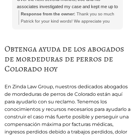
associates investigated my case and kept me up to
e
date.
i
Response from the owner:
Thank you so much
Attorney Chelsea Cates helped me with
r
Patrick for your kind words! We appreciate you
interrogatories and prepared me for depositions.
taking the time out to leave a review! Please let us
Paralegal Julia Haas arranged appointments with
know if you need any further representation!
doctors and physical therapists. She also kept me
Obtenga ayuda de los abogados
in the loop with phone calls, email, and telephone
de mordeduras de perros de
calls.
The entire Zinda team was polite and professional
Colorado hoy
at all times; I can’t thank them enough.
I would recommend the Zinda law group to anyone
needing personal injury representation.
En Zinda Law Group, nuestros dedicados
abogados
de mordeduras de perros de Colorado
están aquí
para ayudarlo con su reclamo. Tenemos los
conocimientos y recursos necesarios para ayudarlo a
construir el caso más fuerte posible y perseguir una
compensación máxima por facturas médicas,
ingresos perdidos debido a trabajos perdidos, dolor