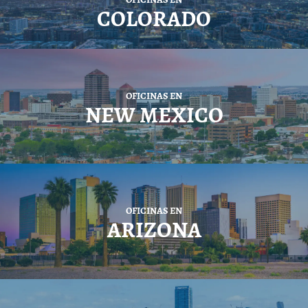
COLORADO
OFICINAS EN
NEW MEXICO
OFICINAS EN
ARIZONA