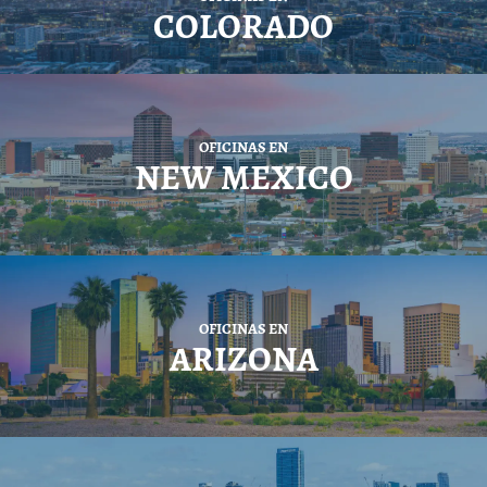
COLORADO
OFICINAS EN
NEW MEXICO
OFICINAS EN
ARIZONA