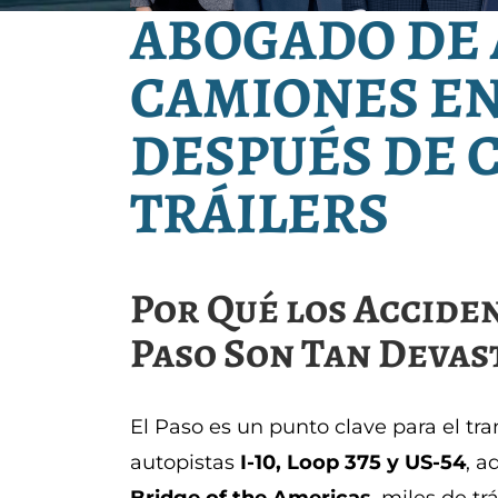
ABOGADO DE 
CAMIONES EN 
DESPUÉS DE 
TRÁILERS
Por Qué los Accide
Paso Son Tan Deva
El Paso es un punto clave para el tra
autopistas
I-10, Loop 375 y US-54
, a