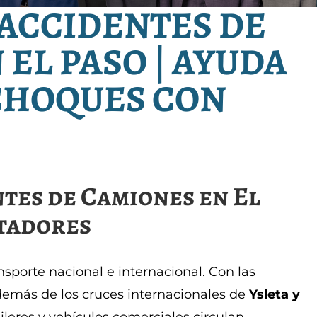
ACCIDENTES DE
EL PASO | AYUDA
CHOQUES CON
ntes de Camiones en El
stadores
nsporte nacional e internacional. Con las
demás de los cruces internacionales de
Ysleta y