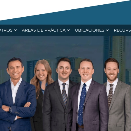
ecent $15.4M Verdict in Major Trucking Ca
OTROS
AREAS DE PRÁCTICA
UBICACIONES
RECUR