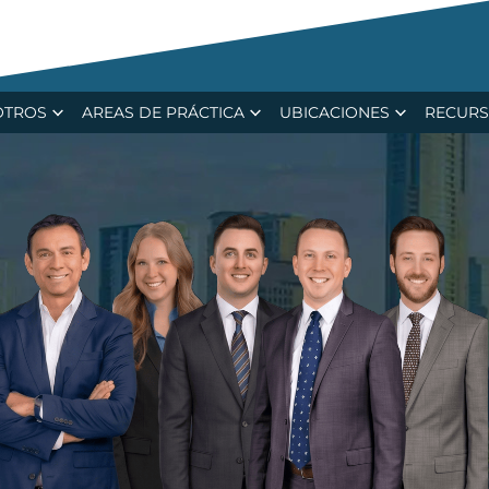
ecent $15.4M Verdict in Major Trucking Ca
OTROS
AREAS DE PRÁCTICA
UBICACIONES
RECUR