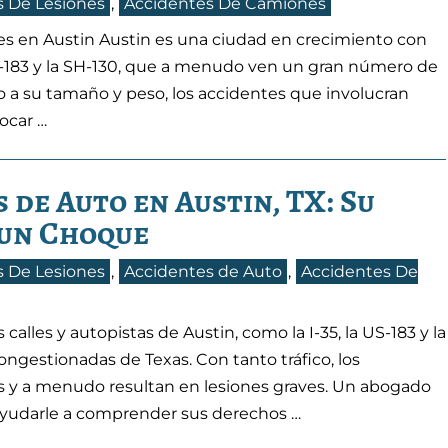
 De Lesiones
,
Accidentes De Camiones
es en Austin Austin es una ciudad en crecimiento con
US-183 y la SH-130, que a menudo ven un gran número de
 a su tamaño y peso, los accidentes que involucran
ocar …
de Auto en Austin, TX: Su
 un Choque
 De Lesiones
,
Accidentes de Auto
,
Accidentes De
alles y autopistas de Austin, como la I-35, la US-183 y la
ngestionadas de Texas. Con tanto tráfico, los
 y a menudo resultan en lesiones graves. Un abogado
ayudarle a comprender sus derechos …