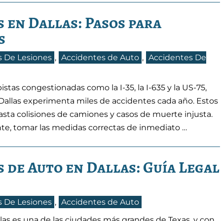
 en Dallas: Pasos para
s
 De Lesiones
,
Accidentes de Auto
,
Accidentes De
as congestionadas como la I-35, la I-635 y la US-75,
Dallas experimenta miles de accidentes cada año. Estos
sta colisiones de camiones y casos de muerte injusta.
e, tomar las medidas correctas de inmediato …
 de Auto en Dallas: Guía Legal
 De Lesiones
,
Accidentes de Auto
las es una de las ciudades más grandes de Texas, y con