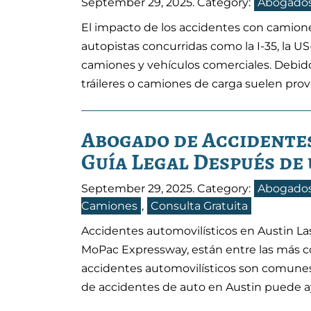
September 29, 2025
. Category:
Abogados
El impacto de los accidentes con camion
autopistas concurridas como la I-35, la 
camiones y vehículos comerciales. Debido
tráileres o camiones de carga suelen prov
Abogado de Accidentes 
Guía Legal Después de
September 29, 2025
. Category:
Abogados
Camiones
,
Consulta Gratuita
Accidentes automovilísticos en Austin Las c
MoPac Expressway, están entre las más co
accidentes automovilísticos son comunes
de accidentes de auto en Austin puede 