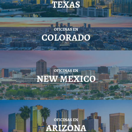
TEXAS
OFICINAS EN
COLORADO
OFICINAS EN
NEW MEXICO
OFICINAS EN
ARIZONA