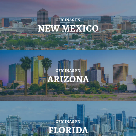
OFICINAS EN
NEW MEXICO
OFICINAS EN
ARIZONA
OFICINAS EN
FLORIDA