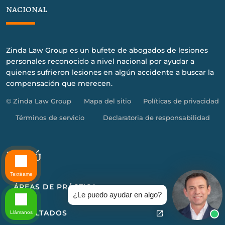
nacional
Zinda Law Group es un bufete de abogados de lesiones
personales reconocido a nivel nacional por ayudar a
quienes sufrieron lesiones en algún accidente a buscar la
compensación que merecen.
© Zinda Law Group
Mapa del sitio
Políticas de privacidad
Términos de servicio
Declaratoria de responsabilidad
Menú
Textéame
ÁREAS DE PRÁCTICA
¿Le puedo ayudar en algo?
RESULTADOS
Llámanos