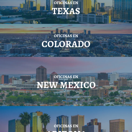
OFICINAS EN
TEXAS
OFICINAS EN
COLORADO
OFICINAS EN
NEW MEXICO
OFICINAS EN